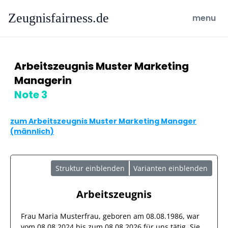
Zeugnisfairness.de
open ma
menu
Arbeitszeugnis Muster Marketing
Managerin
Note 3
zum Arbeitszeugnis Muster Marketing Manager
(männlich)
Struktur einblenden
Varianten einblenden
Arbeitszeugnis
Frau
Maria Musterfrau
, geboren am
08.08.1986
, war
vom
08.08.2024
bis zum
08.08.2026
für uns tätig. Sie