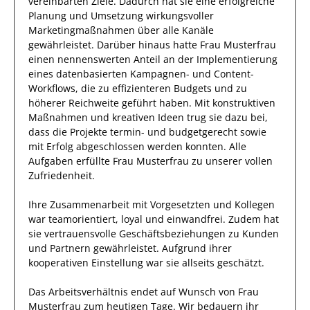
vereinbarten Ziele.
Dadurch
hat
sie
eine erfolgreiche
Planung und Umsetzung wirkungsvoller
Marketingmaßnahmen über alle Kanäle
gewährleistet. Darüber hinaus hatte
Frau
Musterfrau
einen nennenswerten Anteil
an der Implementierung
eines datenbasierten Kampagnen- und Content-
Workflows, die zu effizienteren Budgets und zu
höherer Reichweite geführt haben
.
Mit konstruktiven
Maßnahmen und kreativen Ideen
trug
sie
dazu bei,
dass die
Projekte
termin- und budgetgerecht sowie
mit Erfolg
abgeschlossen
werden konnten.
Alle
Aufgaben erfüllte
Frau
Musterfrau
zu unserer vollen
Zufriedenheit.
Ihre Zusammenarbeit mit
Vorgesetzten und Kollegen
war
teamorientiert, loyal und
einwandfrei
.
Zudem hat
sie
vertrauensvolle
Geschäftsbeziehungen zu Kunden
und Partnern
gewährleistet
.
Aufgrund ihrer
kooperativen Einstellung
war sie allseits
geschätzt
.
Das Arbeitsverhältnis endet auf Wunsch von Frau
Musterfrau
zum heutigen Tage.
Wir bedauern ihr