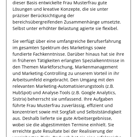
dieser Basis entwickelte
Frau
Musterfrau
gute
Lösungen
und kreative Konzepte, die sie unter
präziser Berücksichtigung der
bereichsübergreifenden Zusammenhänge umsetzte
.
Selbst unter erhöhter Belastung
agierte
sie
flexibel
.
Sie
verfügt über eine
umfangreiche Berufserfahrung
im gesamten Spektrum des Marketings
sowie
fundierte
Fachkenntnisse.
Darüber hinaus
hat
sie
ihre
in früheren Tätigkeiten erlangten Spezialkenntnisse
in
den Themen Marktforschung, Markenmanagement
und Marketing-Controlling
zu unserem Vorteil
in ihr
Arbeitsumfeld eingebracht.
Den Umgang mit den
relevanten
Marketing-Automatisierungstools (z.B.
HubSpot) und Analyse-Tools (z.B. Google Analytics,
Sistrix)
beherrscht
sie
umfassend.
Ihre Aufgaben
führte
Frau
Musterfrau
zuverlässig
,
effizient
und
konzentriert sowie mit
Sorgfalt
und Selbstständigkeit
aus.
Deshalb
lieferte
sie
gute
Arbeitsergebnisse
,
wobei sie die abgestimmten Termine einhielt.
Sie
erreichte
gute
Resultate bei der Realisierung der