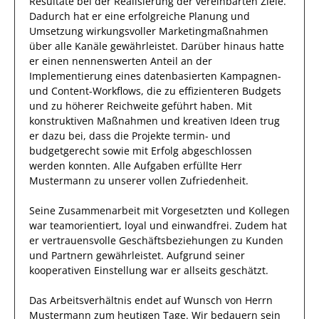
Resultate bei der Realisierung der vereinbarten Ziele.
Dadurch
hat
er
eine erfolgreiche
Planung und
Umsetzung wirkungsvoller Marketingmaßnahmen
über alle Kanäle
gewährleistet. Darüber hinaus hatte
er einen nennenswerten Anteil
an der
Implementierung eines datenbasierten Kampagnen-
und Content-Workflows, die zu effizienteren Budgets
und zu höherer Reichweite geführt haben
.
Mit
konstruktiven Maßnahmen und kreativen Ideen
trug
er
dazu bei, dass die
Projekte
termin- und
budgetgerecht sowie mit Erfolg
abgeschlossen
werden konnten.
Alle Aufgaben erfüllte
Herr
Mustermann
zu unserer vollen Zufriedenheit.
Seine Zusammenarbeit mit
Vorgesetzten und Kollegen
war
teamorientiert, loyal und
einwandfrei
.
Zudem hat
er
vertrauensvolle
Geschäftsbeziehungen zu Kunden
und Partnern
gewährleistet
.
Aufgrund seiner
kooperativen Einstellung
war er allseits
geschätzt
.
Das Arbeitsverhältnis endet auf Wunsch von Herrn
Mustermann
zum heutigen Tage.
Wir bedauern sein