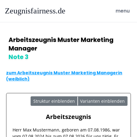
Zeugnisfairness.de
open ma
menu
Arbeitszeugnis Muster Marketing
Manager
Note 3
zum Arbeitszeugnis Muster Marketing Managerin
(weiblich)
Struktur einblenden
Varianten einblenden
Arbeitszeugnis
Herr
Max Mustermann
, geboren am
07.08.1986
, war
vom
07.08.2024
bis zum
07.08.2026
für uns tätig. Er