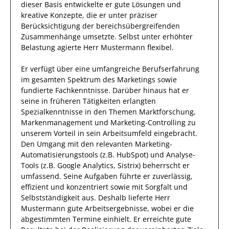
dieser Basis entwickelte
er
gute
Lösungen
und
kreative Konzepte, die er unter präziser
Berücksichtigung der bereichsübergreifenden
Zusammenhänge umsetzte
.
Selbst unter erhöhter
Belastung
agierte
Herr
Mustermann
flexibel
.
Er
verfügt über eine
umfangreiche Berufserfahrung
im gesamten Spektrum des Marketings
sowie
fundierte
Fachkenntnisse.
Darüber hinaus
hat
er
seine in früheren Tätigkeiten erlangten
Spezialkenntnisse
in den Themen Marktforschung,
Markenmanagement und Marketing-Controlling
zu
unserem Vorteil
in sein Arbeitsumfeld eingebracht.
Den Umgang mit den relevanten
Marketing-
Automatisierungstools (z.B. HubSpot) und Analyse-
Tools (z.B. Google Analytics, Sistrix)
beherrscht
er
umfassend.
Seine Aufgaben führte
er
zuverlässig
,
effizient
und konzentriert sowie mit
Sorgfalt
und
Selbstständigkeit aus.
Deshalb
lieferte
Herr
Mustermann
gute
Arbeitsergebnisse
, wobei er die
abgestimmten Termine einhielt.
Er
erreichte
gute