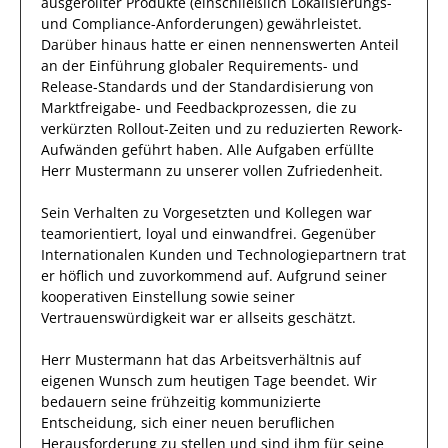
ausgerollter Produkte (einschließlich Lokalisierungs-
und Compliance-Anforderungen)
gewährleistet.
Darüber hinaus hatte er einen nennenswerten Anteil
an der Einführung globaler Requirements- und
Release-Standards und der Standardisierung von
Marktfreigabe- und Feedbackprozessen, die zu
verkürzten Rollout-Zeiten und zu reduzierten Rework-
Aufwänden geführt haben
.
Alle Aufgaben erfüllte
Herr
Mustermann
zu unserer vollen Zufriedenheit.
Sein Verhalten zu
Vorgesetzten und Kollegen
war
teamorientiert, loyal und
einwandfrei
. Gegenüber
Internationalen Kunden und Technologiepartnern
trat
er
höflich und zuvorkommend auf. Aufgrund seiner
kooperativen Einstellung
sowie seiner
Vertrauenswürdigkeit
war er allseits
geschätzt
.
Herr
Mustermann
hat das Arbeitsverhältnis auf
eigenen Wunsch zum heutigen Tage beendet.
Wir
bedauern seine frühzeitig kommunizierte
Entscheidung, sich einer neuen beruflichen
Herausforderung zu stellen und sind
ihm
für seine