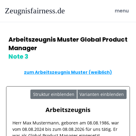
Zeugnisfairness.de
open ma
menu
Arbeitszeugnis Muster Global Product
Manager
Note 3
zum Arbeitszeugnis Muster (weiblich)
Struktur einblenden
Varianten einblenden
Arbeitszeugnis
Herr
Max Mustermann
, geboren am
08.08.1986
, war
vom
08.08.2024
bis zum
08.08.2026
für uns tätig. Er
war als
Global Product Manager
eingesetzt.