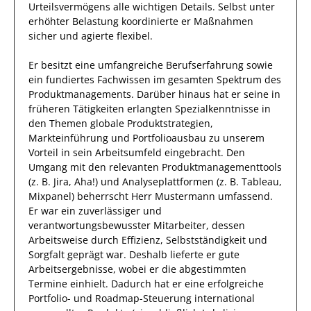
Urteilsvermögens alle wichtigen Details. Selbst unter
erhöhter Belastung koordinierte
er
Maßnahmen
sicher und agierte
flexibel
.
Er
besitzt eine umfangreiche
Berufserfahrung
sowie
ein fundiertes Fachwissen
im gesamten Spektrum des
Produktmanagements
.
Darüber hinaus
hat
er
seine in
früheren Tätigkeiten erlangten Spezialkenntnisse
in
den Themen globale Produktstrategien,
Markteinführung und Portfolioausbau
zu unserem
Vorteil
in sein Arbeitsumfeld eingebracht.
Den
Umgang mit den relevanten
Produktmanagementtools
(z. B. Jira, Aha!) und Analyseplattformen (z. B. Tableau,
Mixpanel)
beherrscht
Herr
Mustermann
umfassend.
Er
war ein zuverlässiger
und
verantwortungsbewusster
Mitarbeiter, dessen
Arbeitsweise durch
Effizienz
,
Selbstständigkeit
und
Sorgfalt
geprägt
war.
Deshalb
lieferte
er
gute
Arbeitsergebnisse
, wobei er die abgestimmten
Termine einhielt.
Dadurch
hat
er
eine erfolgreiche
Portfolio- und Roadmap-Steuerung international