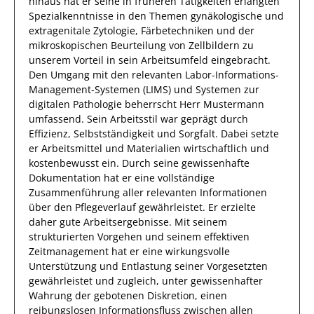
hinaus
hat
er
seine in früheren Tätigkeiten erlangten
Spezialkenntnisse
in den Themen gynäkologische und
extragenitale Zytologie, Färbetechniken und der
mikroskopischen Beurteilung von Zellbildern
zu
unserem Vorteil
in sein Arbeitsumfeld eingebracht.
Den Umgang mit den relevanten
Labor-Informations-
Management-Systemen (LIMS) und Systemen zur
digitalen Pathologie
beherrscht
Herr
Mustermann
umfassend.
Sein Arbeitsstil war geprägt durch
Effizienz
, Selbstständigkeit und
Sorgfalt
. Dabei setzte
er
Arbeitsmittel und Materialien wirtschaftlich und
kostenbewusst ein. Durch seine gewissenhafte
Dokumentation hat er eine vollständige
Zusammenführung aller relevanten Informationen
über den Pflegeverlauf
gewährleistet.
Er
erzielte
daher
gute Arbeitsergebnisse. Mit seinem
strukturierten Vorgehen und seinem effektiven
Zeitmanagement hat
er
eine wirkungsvolle
Unterstützung und Entlastung seiner Vorgesetzten
gewährleistet und zugleich, unter gewissenhafter
Wahrung der gebotenen Diskretion, einen
reibungslosen Informationsfluss zwischen
allen