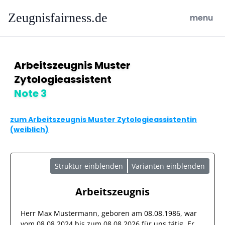
Zeugnisfairness.de
open ma
menu
Arbeitszeugnis Muster
Zytologieassistent
Note 3
zum Arbeitszeugnis Muster Zytologieassistentin
(weiblich)
Struktur einblenden
Varianten einblenden
Arbeitszeugnis
Herr
Max Mustermann
, geboren am
08.08.1986
, war
vom
08.08.2024
bis zum
08.08.2026
für uns tätig. Er