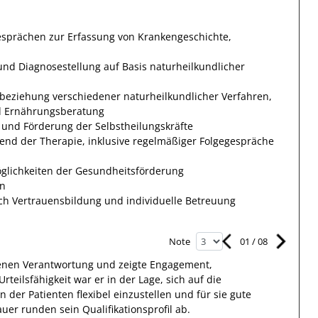
prächen zur Erfassung von Krankengeschichte,
d Diagnosestellung auf Basis naturheilkundlicher
nbeziehung verschiedener naturheilkundlicher Verfahren,
d Ernährungsberatung
und Förderung der Selbstheilungskräfte
end der Therapie, inklusive regelmäßiger Folgegespräche
glichkeiten der Gesundheitsförderung
en
ch Vertrauensbildung und individuelle Betreuung
01
/
08
Note
nen Verantwortung
und zeigte
Engagement
,
Urteilsfähigkeit war
er
in der Lage, sich auf die
en
der
Patienten
flexibel einzustellen und für sie gute
uer runden sein Qualifikationsprofil ab.