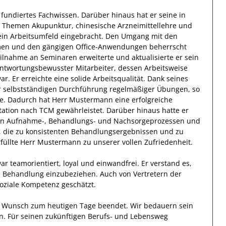
 fundiertes
Fachwissen
.
Darüber hinaus
hat
er
seine in
n Themen Akupunktur, chinesische Arzneimittellehre und
ein Arbeitsumfeld eingebracht.
Den Umgang mit den
men und den gängigen Office-Anwendungen
beherrscht
ilnahme an
Seminaren
erweiterte und aktualisierte
er
sein
antwortungsbewusster
Mitarbeiter, dessen Arbeitsweise
ar.
Er
erreichte eine solide Arbeitsqualität. Dank seines
r selbstständigen Durchführung regelmäßiger Übungen
, so
e.
Dadurch
hat
Herr
Mustermann
eine erfolgreiche
ation nach TCM
gewährleistet. Darüber hinaus hatte er
on Aufnahme-, Behandlungs- und Nachsorgeprozessen und
, die zu konsistenten Behandlungsergebnissen und zu
füllte
Herr
Mustermann
zu unserer vollen Zufriedenheit.
ar
teamorientiert, loyal und
einwandfrei.
Er
verstand es,
e
Behandlung
einzubeziehen. Auch von Vertretern der
soziale Kompetenz geschätzt.
en Wunsch zum heutigen Tage beendet.
Wir bedauern sein
n. Für seinen zukünftigen Berufs- und Lebensweg