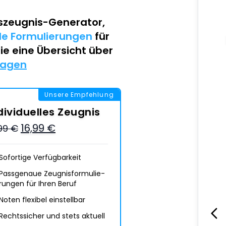
szeugnis-Generator
,
lle Formulierungen
für
Sie eine Übersicht über
lagen
Unsere Empfehlung
dividuelles Zeugnis
16,99 €
,99 €
Sofortige Verfügbarkeit
Passgenaue Zeugnis­formulie­
rungen für Ihren Beruf
Noten flexibel einstellbar
Rechtssicher und stets aktuell