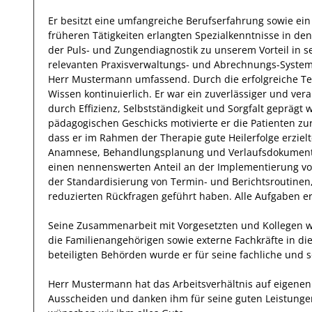
Er
besitzt eine umfangreiche
Berufserfahrung
sowie ein
früheren Tätigkeiten erlangten Spezialkenntnisse
in de
der Puls- und Zungendiagnostik
zu unserem Vorteil
in s
relevanten
Praxisverwaltungs- und Abrechnungs-Syste
Herr
Mustermann
umfassend.
Durch die
erfolgreiche
Te
Wissen
kontinuierlich.
Er
war ein zuverlässiger
und ver
durch
Effizienz
,
Selbstständigkeit
und
Sorgfalt
geprägt
w
pädagogischen Geschicks motivierte
er
die Patienten
zu
dass er im Rahmen der Therapie gute Heilerfolge erzielt
Anamnese, Behandlungsplanung und Verlaufsdokument
einen nennenswerten Anteil
an der Implementierung v
der Standardisierung von Termin- und Berichtsroutinen
reduzierten Rückfragen geführt haben
.
Alle Aufgaben er
Seine Zusammenarbeit mit
Vorgesetzten und Kollegen
w
die Familienangehörigen sowie externe Fachkräfte in di
beteiligten Behörden wurde er für seine fachliche und 
Herr
Mustermann
hat das Arbeitsverhältnis auf eigen
Ausscheiden und danken ihm für seine guten Leistunge