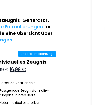
szeugnis-Generator
,
lle Formulierungen
für
Sie eine Übersicht über
lagen
Unsere Empfehlung
dividuelles Zeugnis
16,99 €
,99 €
Sofortige Verfügbarkeit
Passgenaue Zeugnis­formulie­
rungen für Ihren Beruf
Noten flexibel einstellbar