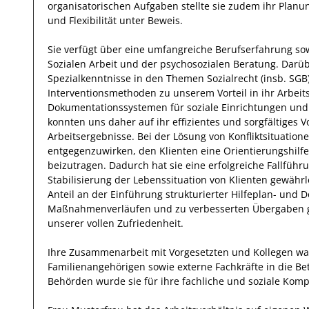
organisatorischen Aufgaben stellte sie zudem ihr Planu
und Flexibilität unter Beweis.
Sie
verfügt über
eine umfangreiche
Berufserfahrung
sow
Sozialen Arbeit und der psychosozialen Beratung
.
Darüb
Spezialkenntnisse
in den Themen Sozialrecht (insb. SG
Interventionsmethoden
zu unserem Vorteil
in ihr Arbei
Dokumentationssystemen für soziale Einrichtungen un
konnten uns
daher
auf
ihr
effizientes
und
sorgfältiges
V
Arbeitsergebnisse. Bei der Lösung von Konfliktsituatione
entgegenzuwirken, den
Klienten
eine Orientierungshilfe
beizutragen.
Dadurch
hat
sie
eine erfolgreiche
Fallführ
Stabilisierung der Lebenssituation von Klienten
gewährle
Anteil
an der Einführung strukturierter Hilfeplan- und 
Maßnahmenverläufen und zu verbesserten Übergaben 
unserer vollen Zufriedenheit.
Ihre Zusammenarbeit mit
Vorgesetzten und Kollegen
wa
Familienangehörigen sowie externe Fachkräfte in die
Be
Behörden wurde sie für ihre fachliche und soziale Komp