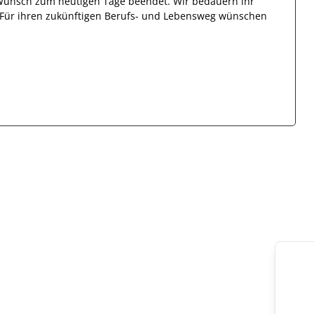
 Wunsch zum heutigen Tage beendet.
Wir bedauern ihr
. Für ihren zukünftigen Berufs- und Lebensweg wünschen