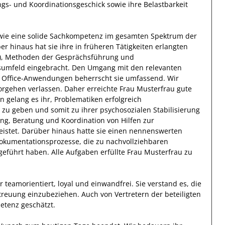
ngs- und Koordinationsgeschick sowie ihre Belastbarkeit
ie eine
solide Sachkompetenz
im gesamten Spektrum der
er hinaus
hat
sie
ihre in früheren Tätigkeiten erlangten
B), Methoden der Gesprächsführung und
tsumfeld eingebracht.
Den Umgang mit den relevanten
d Office-Anwendungen
beherrscht
sie
umfassend.
Wir
orgehen
verlassen.
Daher
erreichte
Frau
Musterfrau
gute
n gelang es ihr, Problematiken erfolgreich
 zu geben und somit zu ihrer psychosozialen Stabilisierung
ung, Beratung und Koordination von Hilfen zur
istet. Darüber hinaus hatte
sie
einen nennenswerten
Dokumentationsprozesse, die zu nachvollziehbaren
geführt haben
.
Alle Aufgaben erfüllte
Frau
Musterfrau
zu
r
teamorientiert, loyal und
einwandfrei.
Sie
verstand es, die
treuung
einzubeziehen. Auch von Vertretern der beteiligten
etenz geschätzt.