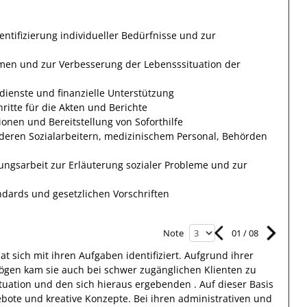
ntifizierung individueller Bedürfnisse und zur
emen und zur Verbesserung der Lebensssituation der
dienste und finanzielle Unterstützung
itte für die Akten und Berichte
ionen und Bereitstellung von Soforthilfe
anderen Sozialarbeitern, medizinischem Personal, Behörden
ngsarbeit zur Erläuterung sozialer Probleme und zur
dards und gesetzlichen Vorschriften
01
/
08
Note
at sich mit
ihren Aufgaben
identifiziert.
Aufgrund
ihrer
mögen kam sie auch bei schwer zugänglichen
Klienten
zu
ituation und den sich hieraus ergebenden
. Auf dieser
Basis
bote und kreative Konzepte. Bei ihren administrativen und