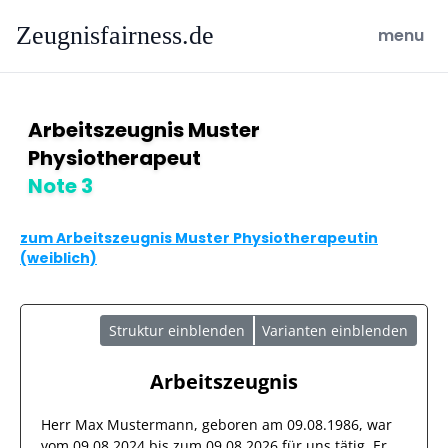
Zeugnisfairness.de
open ma
menu
Arbeitszeugnis Muster
Physiotherapeut
Note 3
zum Arbeitszeugnis Muster Physiotherapeutin
(weiblich)
Struktur einblenden
Varianten einblenden
Arbeitszeugnis
Herr
Max Mustermann
, geboren am
09.08.1986
, war
vom
09.08.2024
bis zum
09.08.2026
für uns tätig. Er