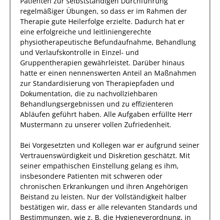
Patienten
zur selbstständigen Durchführung
regelmäßiger Übungen
, so dass er im Rahmen der
Therapie gute Heilerfolge erzielte.
Dadurch
hat
er
eine erfolgreiche
und leitliniengerechte
physiotherapeutische Befundaufnahme, Behandlung
und Verlaufskontrolle in Einzel- und
Gruppentherapien
gewährleistet. Darüber hinaus
hatte er einen nennenswerten Anteil
an Maßnahmen
zur Standardisierung von Therapiepfaden und
Dokumentation, die zu nachvollziehbaren
Behandlungsergebnissen und zu effizienteren
Abläufen geführt haben
.
Alle Aufgaben erfüllte
Herr
Mustermann
zu unserer vollen Zufriedenheit.
Bei Vorgesetzten und Kollegen war er aufgrund
seiner
Vertrauenswürdigkeit und Diskretion
geschätzt
. Mit
seiner
empathischen
Einstellung gelang es
ihm
,
insbesondere Patienten mit schweren oder
chronischen Erkrankungen und ihren Angehörigen
Beistand zu leisten. Nur der Vollständigkeit halber
bestätigen wir, dass
er
alle relevanten Standards und
Bestimmungen, wie z. B. die Hygieneverordnung, in