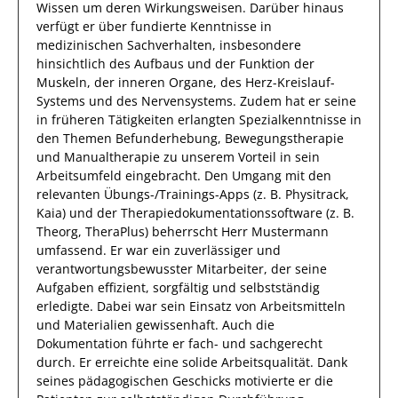
Wissen um deren Wirkungsweisen.
Darüber hinaus
verfügt
er
über fundierte Kenntnisse in
medizinischen
Sachverhalten, insbesondere
hinsichtlich des Aufbaus und der Funktion der
Muskeln, der inneren Organe, des Herz-Kreislauf-
Systems und des Nervensystems
.
Zudem
hat
er
seine
in früheren Tätigkeiten erlangten Spezialkenntnisse
in
den Themen Befunderhebung, Bewegungstherapie
und Manualtherapie
zu unserem Vorteil
in sein
Arbeitsumfeld eingebracht.
Den Umgang mit den
relevanten
Übungs-/Trainings-Apps (z. B. Physitrack,
Kaia) und der Therapiedokumentationssoftware (z. B.
Theorg, TheraPlus)
beherrscht
Herr
Mustermann
umfassend.
Er
war ein zuverlässiger und
verantwortungsbewusster Mitarbeiter, der seine
Aufgaben effizient, sorgfältig und selbstständig
erledigte. Dabei war sein Einsatz von Arbeitsmitteln
und Materialien gewissenhaft. Auch die
Dokumentation führte
er
fach- und sachgerecht
durch.
Er
erreichte eine solide Arbeitsqualität. Dank
seines pädagogischen Geschicks motivierte
er
die