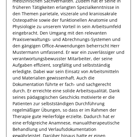
medizinischen
Sachverhalten
.
Zudem
hat
er
seine in
früheren Tätigkeiten erlangten Spezialkenntnisse
in
den Themen parietale, viszerale und kraniosakrale
Osteopathie sowie der funktionellen Anatomie und
Physiologie
zu unserem Vorteil
in sein Arbeitsumfeld
eingebracht.
Den Umgang mit den relevanten
Praxisverwaltungs- und Abrechnungs-Systemen und
den gängigen Office-Anwendungen
beherrscht
Herr
Mustermann
umfassend.
Er
war ein zuverlässiger und
verantwortungsbewusster Mitarbeiter, der seine
Aufgaben effizient, sorgfältig und selbstständig
erledigte. Dabei war sein Einsatz von Arbeitsmitteln
und Materialien gewissenhaft. Auch die
Dokumentation führte
er
fach- und sachgerecht
durch.
Er
erreichte eine solide Arbeitsqualität. Dank
seines pädagogischen Geschicks motivierte
er
die
Patienten
zur selbstständigen Durchführung
regelmäßiger Übungen
, so dass er im Rahmen der
Therapie gute Heilerfolge erzielte.
Dadurch
hat
er
eine erfolgreiche
Anamnese, manualtherapeutische
Behandlung und Verlaufsdokumentation
gewährleistet. Darüber hinaus hatte er einen