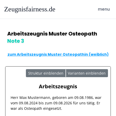
Zeugnisfairness.de
open ma
menu
Arbeitszeugnis Muster Osteopath
Note 3
zum Arbeitszeugnis Muster Osteopathin (weiblich)
Struktur einblenden
Varianten einblenden
Arbeitszeugnis
Herr
Max Mustermann
, geboren am
09.08.1986
, war
vom
09.08.2024
bis zum
09.08.2026
für uns tätig. Er
war als
Osteopath
eingesetzt.