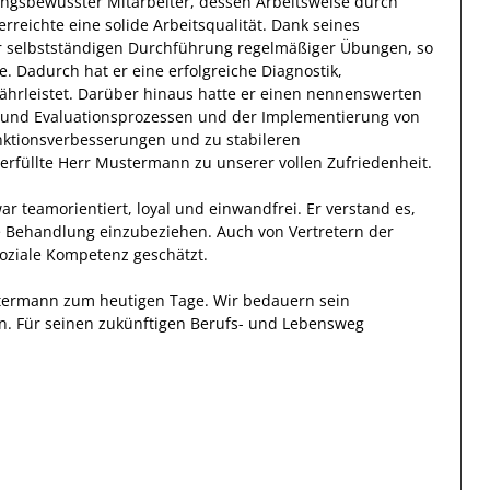
ungsbewusster
Mitarbeiter, dessen Arbeitsweise durch
erreichte eine solide Arbeitsqualität. Dank seines
r selbstständigen Durchführung regelmäßiger Übungen
, so
e.
Dadurch
hat
er
eine erfolgreiche
Diagnostik,
hrleistet. Darüber hinaus hatte er einen nennenswerten
s- und Evaluationsprozessen und der Implementierung von
nktionsverbesserungen und zu stabileren
erfüllte
Herr
Mustermann
zu unserer vollen Zufriedenheit.
ar
teamorientiert, loyal und
einwandfrei.
Er
verstand es,
e
Behandlung
einzubeziehen. Auch von Vertretern der
soziale Kompetenz geschätzt.
termann
zum heutigen Tage.
Wir bedauern sein
n. Für seinen zukünftigen Berufs- und Lebensweg