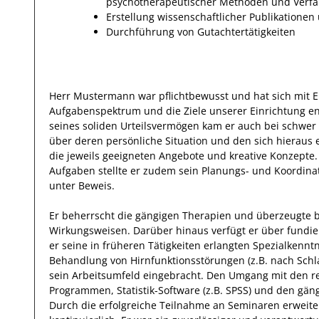
psychotherapeutischer Methoden und Verf
Erstellung wissenschaftlicher Publikatione
Durchführung von Gutachtertätigkeiten
Herr
Mustermann
war pflichtbewusst und hat sich mit
E
Aufgabenspektrum
und die Ziele unserer Einrichtung
en
seines soliden Urteilsvermögen kam er auch bei schwe
über deren persönliche Situation und den sich hierau
die jeweils geeigneten Angebote und kreative Konzepte.
Aufgaben stellte er zudem sein Planungs- und Koordinati
unter Beweis.
Er
beherrscht die gängigen Therapien und überzeugte b
Wirkungsweisen.
Darüber hinaus
verfügt
er
über fundie
er
seine in früheren Tätigkeiten erlangten Spezialkennt
Behandlung von Hirnfunktionsstörungen (z.B. nach Schlag
sein Arbeitsumfeld eingebracht.
Den Umgang mit den r
Programmen, Statistik-Software (z.B. SPSS) und den gä
Durch die
erfolgreiche
Teilnahme an
Seminaren
erweite