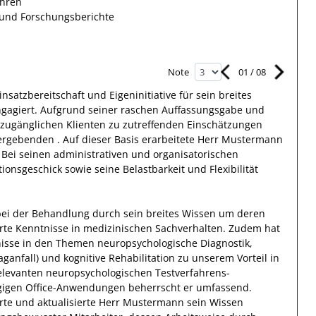
ahren
n und Forschungsberichte
01
/
08
Note
insatzbereitschaft
und Eigeninitiative für sein breites
gagiert.
Aufgrund
seiner raschen Auffassungsgabe und
r zugänglichen
Klienten
zu zutreffenden Einschätzungen
s ergebenden
. Auf dieser
Basis
erarbeitete
Herr
Mustermann
 Bei seinen administrativen und organisatorischen
onsgeschick sowie seine Belastbarkeit und Flexibilität
ei der Behandlung durch sein breites Wissen um deren
rte Kenntnisse in medizinischen
Sachverhalten
.
Zudem
hat
nisse
in den Themen neuropsychologische Diagnostik,
anfall) und kognitive Rehabilitation
zu unserem Vorteil
in
elevanten
neuropsychologischen Testverfahrens-
ngigen Office-Anwendungen
beherrscht
er
umfassend.
rte und aktualisierte
Herr
Mustermann
sein Wissen