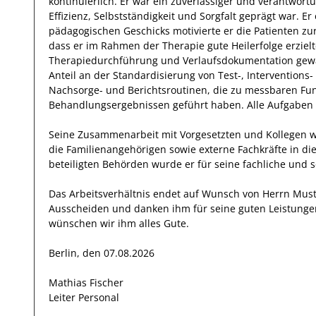
kontinuierlich.
Er
war ein zuverlässiger
und verantwort
Effizienz
,
Selbstständigkeit
und
Sorgfalt
geprägt
war.
Er
pädagogischen Geschicks motivierte
er
die Patienten
zu
dass er im Rahmen der Therapie gute Heilerfolge erzielt
Therapiedurchführung und Verlaufsdokumentation
gewä
Anteil
an der Standardisierung von Test-, Intervention
Nachsorge- und Berichtsroutinen, die zu messbaren Fu
Behandlungsergebnissen geführt haben
.
Alle Aufgaben 
Seine Zusammenarbeit mit
Vorgesetzten und Kollegen
w
die Familienangehörigen sowie externe Fachkräfte in di
beteiligten Behörden wurde er für seine fachliche und 
Das Arbeitsverhältnis endet auf Wunsch von Herrn
Mus
Ausscheiden und danken ihm für seine guten Leistunge
wünschen wir
ihm
alles Gute.
Berlin, den 07.08.2026
Mathias Fischer
Leiter Personal