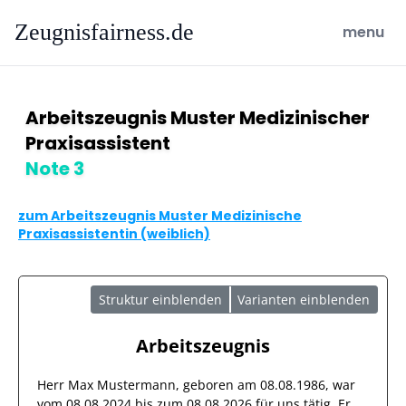
Zeugnisfairness.de
open ma
menu
Arbeitszeugnis Muster Medizinischer
Praxisassistent
Note 3
zum Arbeitszeugnis Muster Medizinische
Praxisassistentin (weiblich)
Struktur einblenden
Varianten einblenden
Arbeitszeugnis
Herr
Max Mustermann
, geboren am
08.08.1986
, war
vom
08.08.2024
bis zum
08.08.2026
für uns tätig. Er