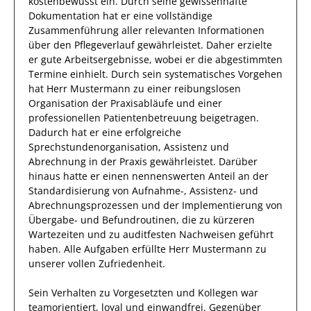
kostenbewusst ein. Durch seine gewissenhafte
Dokumentation hat er eine vollständige
Zusammenführung aller relevanten Informationen
über den Pflegeverlauf
gewährleistet.
Daher
erzielte
er
gute Arbeitsergebnisse, wobei er die abgestimmten
Termine einhielt. Durch sein systematisches Vorgehen
hat
Herr
Mustermann
zu einer reibungslosen
Organisation der Praxisabläufe und einer
professionellen Patientenbetreuung beigetragen.
Dadurch
hat
er
eine erfolgreiche
Sprechstundenorganisation, Assistenz und
Abrechnung in der Praxis
gewährleistet. Darüber
hinaus hatte er einen nennenswerten Anteil
an der
Standardisierung von Aufnahme-, Assistenz- und
Abrechnungsprozessen und der Implementierung von
Übergabe- und Befundroutinen, die zu kürzeren
Wartezeiten und zu auditfesten Nachweisen geführt
haben
.
Alle Aufgaben erfüllte
Herr
Mustermann
zu
unserer vollen Zufriedenheit.
Sein Verhalten zu
Vorgesetzten und Kollegen
war
teamorientiert, loyal und
einwandfrei
. Gegenüber