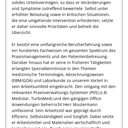
solides Urteilsvermögen, so dass er Veränderungen
und Symptome zutreffend bewertete. Selbst unter
erhöhter Belastung sowie in kritischen Situationen,
die eine umgehende Intervention erforderten, setzte
er
daher
sinnvolle Prioritäten und behielt die
Übersicht.
Er
besitzt eine umfangreiche
Berufserfahrung
sowie
ein fundiertes Fachwissen
im gesamten Spektrum des
Praxismanagements und der Patientenbetreuung
.
Darüber hinaus
hat
er
seine in früheren Tätigkeiten
erlangten Spezialkenntnisse
in den Themen
medizinische Terminologie, Abrechnungswesen
(EBM/GOÄ) und Laborkunde
zu unserem Vorteil
in
sein Arbeitsumfeld eingebracht.
Den Umgang mit den
relevanten
Praxisverwaltungs-Systemen (PVS) (z.B.
Medistar, TurboMed) und den gängigen Office-
Anwendungen
beherrscht
Herr
Mustermann
umfassend.
Sein Arbeitsstil war geprägt durch
Effizienz
, Selbstständigkeit und
Sorgfalt
. Dabei setzte
er
Arbeitsmittel und Materialien wirtschaftlich und