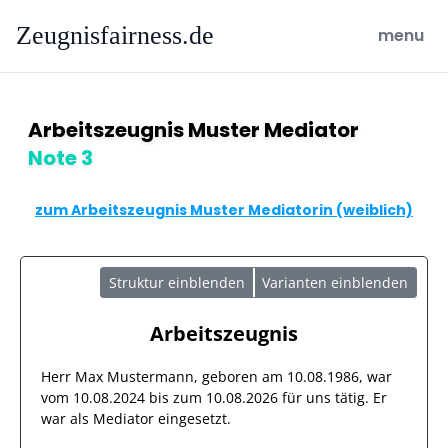
Zeugnisfairness.de
open ma
menu
Arbeitszeugnis Muster Mediator
Note 3
zum Arbeitszeugnis Muster Mediatorin (weiblich)
Struktur einblenden
Varianten einblenden
Arbeitszeugnis
Herr
Max Mustermann
, geboren am
10.08.1986
, war
vom
10.08.2024
bis zum
10.08.2026
für uns tätig. Er
war als
Mediator
eingesetzt.