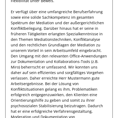
Flexibilität unter Beweis.
Er
verfügt über
eine umfangreiche
Berufserfahrung
sowie eine
solide Sachkompetenz
im gesamten
Spektrum der Mediation und der außergerichtlichen
Konfliktbeilegung
.
Darüber hinaus
hat
er
seine in
früheren Tätigkeiten erlangten Spezialkenntnisse
in
den Themen Mediationstechniken, Konfliktanalyse
und den rechtlichen Grundlagen der Mediation
zu
unserem Vorteil
in sein Arbeitsumfeld eingebracht.
Den Umgang mit den relevanten
Office-Anwendungen
zur Dokumentation und Kollaborations-Tools (z.B.
Miro)
beherrscht
er
umfassend.
Wir konnten uns
daher
auf
sein
effizientes
und
sorgfältiges
Vorgehen
verlassen.
Daher
erreichte
Herr
Mustermann
gute
Arbeitsergebnisse. Bei der Lösung von
Konfliktsituationen gelang es ihm, Problematiken
erfolgreich entgegenzuwirken, den
Klienten
eine
Orientierungshilfe zu geben und somit zu ihrer
psychosozialen Stabilisierung beizutragen.
Dadurch
hat
er
eine erfolgreiche
Verfahrensgestaltung,
Moderation und Dokumentation von