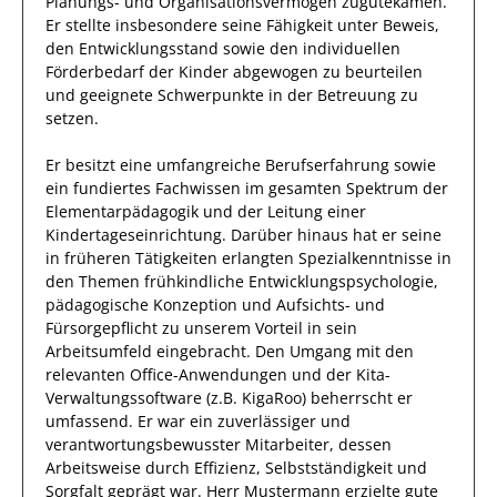
Planungs- und Organisationsvermögen zugutekamen.
Er stellte insbesondere seine Fähigkeit unter Beweis,
den Entwicklungsstand sowie den individuellen
Förderbedarf der Kinder
abgewogen zu beurteilen
und geeignete
Schwerpunkte in der Betreuung
zu
setzen.
Er
besitzt eine umfangreiche
Berufserfahrung
sowie
ein fundiertes Fachwissen
im gesamten Spektrum der
Elementarpädagogik und der Leitung einer
Kindertageseinrichtung
.
Darüber hinaus
hat
er
seine
in früheren Tätigkeiten erlangten Spezialkenntnisse
in
den Themen frühkindliche Entwicklungspsychologie,
pädagogische Konzeption und Aufsichts- und
Fürsorgepflicht
zu unserem Vorteil
in sein
Arbeitsumfeld eingebracht.
Den Umgang mit den
relevanten
Office-Anwendungen und der Kita-
Verwaltungssoftware (z.B. KigaRoo)
beherrscht
er
umfassend.
Er
war ein zuverlässiger
und
verantwortungsbewusster
Mitarbeiter, dessen
Arbeitsweise durch
Effizienz
,
Selbstständigkeit
und
Sorgfalt
geprägt
war.
Herr
Mustermann
erzielte
gute