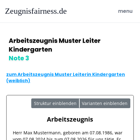
Zeugnisfairness.de
open ma
menu
Arbeitszeugnis Muster Leiter
Kindergarten
Note 3
zum Arbeitszeugnis Muster Leiterin Kindergarten
(weiblich)
Struktur einblenden
Varianten einblenden
Arbeitszeugnis
Herr
Max Mustermann
, geboren am
07.08.1986
, war
vom
07.08.2024
bis zum
07.08.2026
für uns tätig. Er