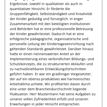
Ergebnisse, sowohl in qualitativer als auch in
quantitativer Hinsicht.
Er
förderte die
Gruppenfähigkeit, Selbstständigkeit und Kreativität
der
Kinder
geduldig und fürsorglich. In enger
Zusammenarbeit mit den beteiligten Institutionen
und Behörden hat
er
eine professionelle Betreuung
der
Kinder gewährleistet
.
Dadurch
hat
er
eine
erfolgreiche
pädagogische, organisatorische und
personelle Leitung der Kindertageseinrichtung nach
geltenden Standards
gewährleistet. Darüber hinaus
hatte er einen nennenswerten Anteil
an der
Implementierung eines verbindlichen Bildungs- und
Schutzkonzepts, die zu strukturierten Abläufen und
zu nachvollziehbaren Entwicklungsfortschritten
geführt haben
.
Er
war ein gradliniger Vorgesetzter,
der auf ein ebenso
produktives
wie harmonisches
Arbeitsklima achtete. Wir profitierten davon durch
eine unter dem Branchendurchschnitt liegende
Fluktuation.
Herr
Mustermann
hat seine Aufgaben zu
unserer vollen Zufriedenheit erfüllt und unseren
Erwartungen in jeder Hinsicht entsprochen.