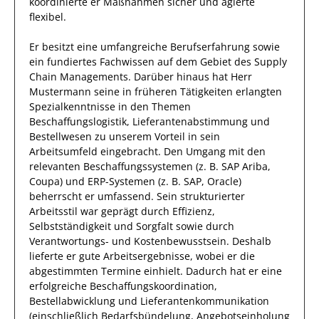
koordinierte
er
Maßnahmen
sicher und agierte
flexibel
.
Er
besitzt eine umfangreiche
Berufserfahrung
sowie
ein fundiertes
Fachwissen auf dem Gebiet des Supply
Chain Managements
.
Darüber hinaus
hat
Herr
Mustermann
seine in früheren Tätigkeiten erlangten
Spezialkenntnisse
in den Themen
Beschaffungslogistik, Lieferantenabstimmung und
Bestellwesen
zu unserem Vorteil
in sein
Arbeitsumfeld eingebracht.
Den Umgang mit den
relevanten
Beschaffungssystemen (z. B. SAP Ariba,
Coupa) und ERP-Systemen (z. B. SAP, Oracle)
beherrscht
er
umfassend.
Sein
strukturierter
Arbeitsstil war geprägt durch
Effizienz
,
Selbstständigkeit und
Sorgfalt
sowie durch
Verantwortungs- und Kostenbewusstsein
.
Deshalb
lieferte
er
gute
Arbeitsergebnisse
, wobei er die
abgestimmten Termine einhielt.
Dadurch
hat
er
eine
erfolgreiche
Beschaffungskoordination,
Bestellabwicklung und Lieferantenkommunikation
(einschließlich Bedarfsbündelung, Angebotseinholung