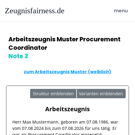
Zeugnisfairness.de
open ma
menu
Arbeitszeugnis Muster Procurement
Coordinator
Note 3
zum Arbeitszeugnis Muster (weiblich)
Struktur einblenden
Varianten einblenden
Arbeitszeugnis
Herr
Max Mustermann
, geboren am
07.08.1986
, war
vom
07.08.2024
bis zum
07.08.2026
für uns tätig. Er
war als
Procurement Coordinator
eingesetzt.