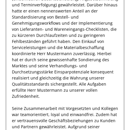
und Terminverfolgung)
gewährleistet. Darüber hinaus
hatte er einen nennenswerten Anteil
an der
Standardisierung von Bestell- und
Genehmigungsworkflows und der Implementierung
von Lieferanten- und Wareneingangs-Checklisten, die
zu kürzeren Durchlaufzeiten und zu geringeren
Fehlbeständen geführt haben
.
Den Einkauf von
Serviceleistungen und die Materialbeschaffung
koordinierte
Herr
Mustermann
zuverlässig
. Hierbei
hat
er
durch seine gewissenhafte Sondierung des
Marktes
und seine Verhandlungs- und
Durchsetzungsstärke
Einsparpotenziale konsequent
realisiert und gleichzeitig die Wahrung unserer
Qualitätsstandards sichergestellt.
Alle Aufgaben
erfüllte
Herr
Mustermann
zu unserer vollen
Zufriedenheit.
Seine Zusammenarbeit mit
Vorgesetzten und Kollegen
war
teamorientiert, loyal und
einwandfrei
.
Zudem hat
er
vertrauensvolle
Geschäftsbeziehungen zu Kunden
und Partnern
gewährleistet
.
Aufgrund seiner