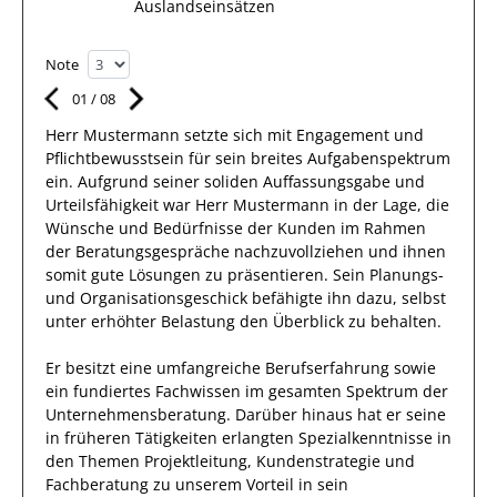
Auslandseinsätzen
Note
01
/
08
Herr
Mustermann
setzte sich mit
Engagement und
Pflichtbewusstsein
für sein breites
Aufgabenspektrum
ein.
Aufgrund seiner soliden Auffassungsgabe und
Urteilsfähigkeit war
Herr
Mustermann
in der Lage, die
Wünsche und Bedürfnisse der
Kunden
im Rahmen
der Beratungsgespräche nachzuvollziehen und ihnen
somit gute Lösungen zu präsentieren. Sein Planungs-
und Organisationsgeschick befähigte
ihn
dazu, selbst
unter erhöhter Belastung den Überblick zu behalten.
Er
besitzt eine umfangreiche
Berufserfahrung
sowie
ein fundiertes Fachwissen
im gesamten Spektrum der
Unternehmensberatung
.
Darüber hinaus
hat
er
seine
in früheren Tätigkeiten erlangten Spezialkenntnisse
in
den Themen Projektleitung, Kundenstrategie und
Fachberatung
zu unserem Vorteil
in sein