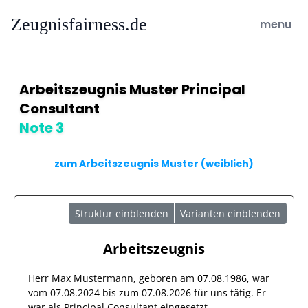
Zeugnisfairness.de
open ma
menu
Arbeitszeugnis Muster Principal
Consultant
Note 3
zum Arbeitszeugnis Muster (weiblich)
Struktur einblenden
Varianten einblenden
Arbeitszeugnis
Herr
Max Mustermann
, geboren am
07.08.1986
, war
vom
07.08.2024
bis zum
07.08.2026
für uns tätig. Er
war als
Principal Consultant
eingesetzt.