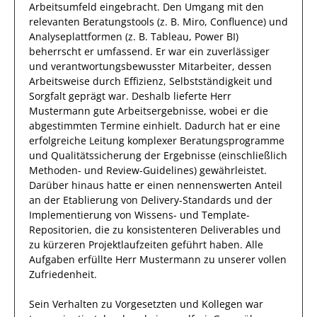
Arbeitsumfeld eingebracht.
Den Umgang mit den
relevanten
Beratungstools (z. B. Miro, Confluence) und
Analyseplattformen (z. B. Tableau, Power BI)
beherrscht
er
umfassend.
Er
war ein zuverlässiger
und verantwortungsbewusster
Mitarbeiter, dessen
Arbeitsweise durch
Effizienz
,
Selbstständigkeit
und
Sorgfalt
geprägt
war.
Deshalb
lieferte
Herr
Mustermann
gute
Arbeitsergebnisse
, wobei er die
abgestimmten Termine einhielt.
Dadurch
hat
er
eine
erfolgreiche
Leitung komplexer Beratungsprogramme
und Qualitätssicherung der Ergebnisse (einschließlich
Methoden- und Review-Guidelines)
gewährleistet.
Darüber hinaus hatte er einen nennenswerten Anteil
an der Etablierung von Delivery-Standards und der
Implementierung von Wissens- und Template-
Repositorien, die zu konsistenteren Deliverables und
zu kürzeren Projektlaufzeiten geführt haben
.
Alle
Aufgaben erfüllte
Herr
Mustermann
zu unserer vollen
Zufriedenheit.
Sein Verhalten zu
Vorgesetzten und Kollegen
war