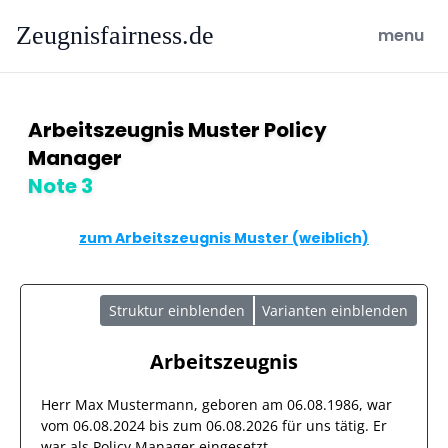
Zeugnisfairness.de
open ma
menu
Arbeitszeugnis Muster Policy
Manager
Note 3
zum Arbeitszeugnis Muster (weiblich)
Struktur einblenden
Varianten einblenden
Arbeitszeugnis
Herr
Max Mustermann
, geboren am
06.08.1986
, war
vom
06.08.2024
bis zum
06.08.2026
für uns tätig. Er
war als
Policy Manager
eingesetzt.