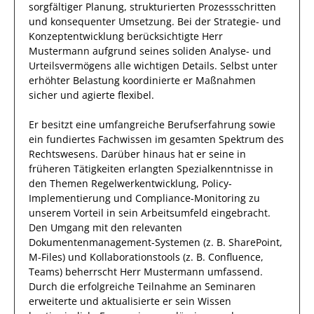
sorgfältiger Planung, strukturierten Prozessschritten
und konsequenter Umsetzung. Bei der Strategie- und
Konzeptentwicklung berücksichtigte
Herr
Mustermann
aufgrund
seines soliden Analyse- und
Urteilsvermögens alle wichtigen Details. Selbst unter
erhöhter Belastung koordinierte
er
Maßnahmen
sicher und agierte
flexibel
.
Er
besitzt eine umfangreiche
Berufserfahrung
sowie
ein fundiertes Fachwissen
im gesamten Spektrum des
Rechtswesens
.
Darüber hinaus
hat
er
seine in
früheren Tätigkeiten erlangten Spezialkenntnisse
in
den Themen Regelwerkentwicklung, Policy-
Implementierung und Compliance-Monitoring
zu
unserem Vorteil
in sein Arbeitsumfeld eingebracht.
Den Umgang mit den relevanten
Dokumentenmanagement-Systemen (z. B. SharePoint,
M-Files) und Kollaborationstools (z. B. Confluence,
Teams)
beherrscht
Herr
Mustermann
umfassend.
Durch die
erfolgreiche
Teilnahme an
Seminaren
erweiterte und aktualisierte
er
sein Wissen