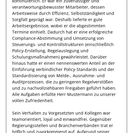
kontinuierlich.
Er
war ein zuverlässiger
und
verantwortungsbewusster
Mitarbeiter, dessen
Arbeitsweise durch
Effizienz
,
Selbstständigkeit
und
Sorgfalt
geprägt
war.
Deshalb
lieferte
er
gute
Arbeitsergebnisse
, wobei er die abgestimmten
Termine einhielt.
Dadurch
hat
er
eine erfolgreiche
Compliance-Abstimmung und Umsetzung von
Steuerungs- und Kontrollstrukturen (einschließlich
Policy-Erstellung, Regelauslegung und
Schulungsmaßnahmen)
gewährleistet. Darüber
hinaus hatte er einen nennenswerten Anteil
an der
Einführung verbindlicher Policy-Standards und der
Standardisierung von Melde-, Ausnahme- und
Auditprozessen, die zu geringeren Regelverstößen
und zu nachvollziehbaren Freigaben geführt haben
.
Alle Aufgaben erfüllte
Herr
Mustermann
zu unserer
vollen Zufriedenheit.
Sein Verhalten zu
Vorgesetzten und Kollegen
war
teamorientiert, loyal und
einwandfrei
. Gegenüber
Regierungsstellen und Branchenverbänden
trat
er
höflich und zuvorkommend auf. Aufgrund seiner