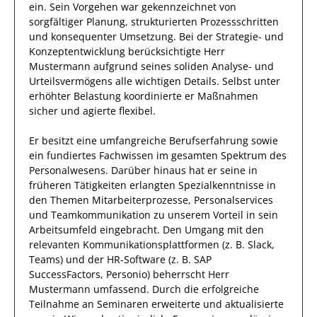
ein.
Sein Vorgehen war gekennzeichnet von
sorgfältiger Planung, strukturierten Prozessschritten
und konsequenter Umsetzung. Bei der Strategie- und
Konzeptentwicklung berücksichtigte
Herr
Mustermann
aufgrund
seines soliden Analyse- und
Urteilsvermögens alle wichtigen Details. Selbst unter
erhöhter Belastung koordinierte
er
Maßnahmen
sicher und agierte
flexibel
.
Er
besitzt eine umfangreiche
Berufserfahrung
sowie
ein fundiertes Fachwissen
im gesamten Spektrum des
Personalwesens
.
Darüber hinaus
hat
er
seine in
früheren Tätigkeiten erlangten Spezialkenntnisse
in
den Themen Mitarbeiterprozesse, Personalservices
und Teamkommunikation
zu unserem Vorteil
in sein
Arbeitsumfeld eingebracht.
Den Umgang mit den
relevanten
Kommunikationsplattformen (z. B. Slack,
Teams) und der HR-Software (z. B. SAP
SuccessFactors, Personio)
beherrscht
Herr
Mustermann
umfassend.
Durch die
erfolgreiche
Teilnahme an
Seminaren
erweiterte und aktualisierte