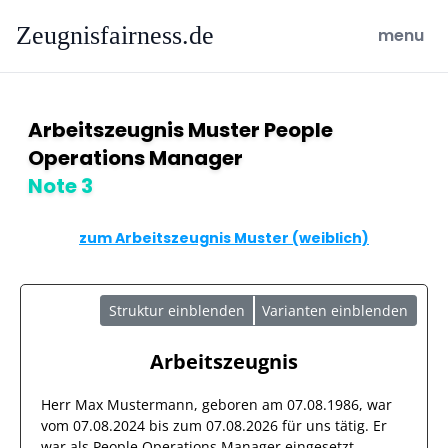
Zeugnisfairness.de
open ma
menu
Arbeitszeugnis Muster People
Operations Manager
Note 3
zum Arbeitszeugnis Muster (weiblich)
Struktur einblenden
Varianten einblenden
Arbeitszeugnis
Herr
Max Mustermann
, geboren am
07.08.1986
, war
vom
07.08.2024
bis zum
07.08.2026
für uns tätig. Er
war als
People Operations Manager
eingesetzt.