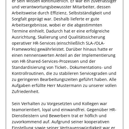
er
sein Wissen
kontinuierlich.
Er
war ein zuverlässiger
und verantwortungsbewusster
Mitarbeiter, dessen
Arbeitsweise durch
Effizienz
,
Selbstständigkeit
und
Sorgfalt
geprägt
war.
Deshalb
lieferte
er
gute
Arbeitsergebnisse
, wobei er die abgestimmten
Termine einhielt.
Dadurch
hat
er
eine erfolgreiche
Ausrichtung, Skalierung und Qualitätssicherung
operativer HR-Services (einschließlich SLA-/OLA-
Frameworks)
gewährleistet. Darüber hinaus hatte er
einen nennenswerten Anteil
an der Implementierung
von HR-Shared-Services-Prozessen und der
Standardisierung von Ticket-, Dokumentations- und
Kontrollroutinen, die zu stabileren Servicegraden und
zu geringeren Bearbeitungszeiten geführt haben
.
Alle
Aufgaben erfüllte
Herr
Mustermann
zu unserer vollen
Zufriedenheit.
Sein Verhalten zu
Vorgesetzten und Kollegen
war
teamorientiert, loyal und
einwandfrei
. Gegenüber
HR-
Dienstleistern und Bewerbern
trat
er
höflich und
zuvorkommend auf. Aufgrund seiner
kooperativen
Einstellung
sowie seiner Vertrauenswürdigkeit
war er