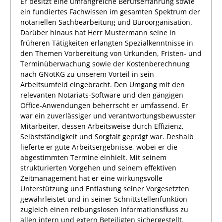
Er
besitzt eine umfangreiche
Berufserfahrung
sowie
ein fundiertes Fachwissen
im gesamten Spektrum der
notariellen Sachbearbeitung und Büroorganisation
.
Darüber hinaus
hat
Herr
Mustermann
seine in
früheren Tätigkeiten erlangten Spezialkenntnisse
in
den Themen Vorbereitung von Urkunden, Fristen- und
Terminüberwachung sowie der Kostenberechnung
nach GNotKG
zu unserem Vorteil
in sein
Arbeitsumfeld eingebracht.
Den Umgang mit den
relevanten
Notariats-Software und den gängigen
Office-Anwendungen
beherrscht
er
umfassend.
Er
war ein zuverlässiger
und verantwortungsbewusster
Mitarbeiter, dessen Arbeitsweise durch
Effizienz
,
Selbstständigkeit
und
Sorgfalt
geprägt
war.
Deshalb
lieferte
er
gute
Arbeitsergebnisse
, wobei er die
abgestimmten Termine einhielt.
Mit seinem
strukturierten Vorgehen und seinem effektiven
Zeitmanagement hat
er
eine wirkungsvolle
Unterstützung und Entlastung seiner Vorgesetzten
gewährleistet und in seiner Schnittstellenfunktion
zugleich einen reibungslosen Informationsfluss zu
allen
intern und extern Beteiligten
sichergestellt.