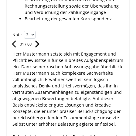
Rechnungserstellung sowie der Überwachung
und Ver­bu­chung der Zahlungseingänge
Bearbeitung der gesamten Korrespondenz
Note
01
/
08
Herr
Mustermann
setzte sich mit
Engagement und
Pflichtbewusstsein
für sein breites
Aufgabenspektrum
ein.
Dank
seiner raschen Auffassungsgabe überblickte
Herr
Mustermann
auch
komplexere
Sachverhalte
vollumfänglich. Erwähnenswert
ist sein
logisch-
analytisches Denk- und Urteilsvermögen, das
ihn
in
vertrauten Zusammenhängen
zu eigenständigen und
abgewogenen Bewertungen
befähigte. Auf dieser
Basis entwickelte
er
gute
Lösungen
und kreative
Konzepte, die er unter präziser Berücksichtigung der
bereichsübergreifenden Zusammenhänge umsetzte
.
Selbst unter erhöhter Belastung
agierte
er
flexibel
.