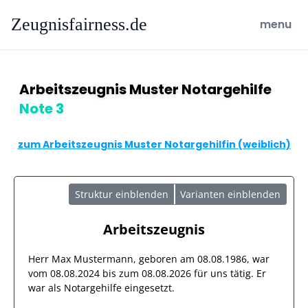
Zeugnisfairness.de
open ma
menu
Arbeitszeugnis Muster Notargehilfe
Note 3
zum Arbeitszeugnis Muster Notargehilfin (weiblich)
Struktur einblenden
Varianten einblenden
Arbeitszeugnis
Herr
Max Mustermann
, geboren am
08.08.1986
, war
vom
08.08.2024
bis zum
08.08.2026
für uns tätig. Er
war als
Notargehilfe
eingesetzt.