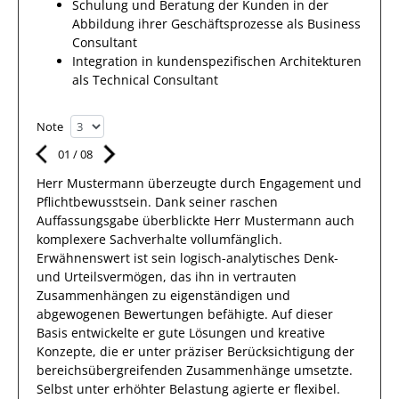
Schulung und Beratung der Kunden in der
Abbildung ihrer Geschäftsprozesse als Business
Consultant
Integration in kundenspezifischen Architekturen
als Technical Consultant
Note
01
/
08
Herr
Mustermann
überzeugte durch Engagement und
Pflichtbewusstsein.
Dank
seiner raschen
Auffassungsgabe überblickte
Herr
Mustermann
auch
komplexere
Sachverhalte
vollumfänglich.
Erwähnenswert
ist sein
logisch-analytisches Denk-
und Urteilsvermögen, das
ihn
in vertrauten
Zusammenhängen
zu eigenständigen und
abgewogenen Bewertungen
befähigte. Auf dieser
Basis entwickelte
er
gute
Lösungen
und kreative
Konzepte, die er unter präziser Berücksichtigung der
bereichsübergreifenden Zusammenhänge umsetzte
.
Selbst unter erhöhter Belastung
agierte
er
flexibel
.