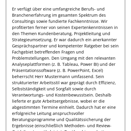
Er
verfügt über eine
umfangreiche
Berufs- und
Branchenerfahrung
im gesamten Spektrum des
Consultings
sowie
fundierte
Fachkenntnisse.
Wir
profitierten
ferner
von
seinen
Expertenkenntnissen
in
den Themen Kundenberatung, Projektleitung und
Strategieumsetzung
. Er war
dadurch
ein
anerkannter
Gesprächspartner
und
kompetenter
Ratgeber
bei sein
Fachgebiet betreffenden Fragen
und
Problemstellungen
.
Den Umgang mit den relevanten
Analyseplattformen (z. B. Tableau, Power BI) und der
Präsentationssoftware (z. B. PowerPoint, Excel)
beherrscht
Herr
Mustermann
umfassend.
Sein
strukturierter
Arbeitsstil war geprägt durch
Effizienz
,
Selbstständigkeit und
Sorgfalt
sowie durch
Verantwortungs- und Kostenbewusstsein
.
Deshalb
lieferte
er
gute
Arbeitsergebnisse
, wobei er die
abgestimmten Termine einhielt.
Dadurch
hat
er
eine
erfolgreiche
Leitung anspruchsvoller
Beratungsprogramme und Qualitätssicherung der
Ergebnisse (einschließlich Methoden- und Review-