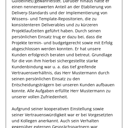
Guidelines)
gewährleistet. Darüber hinaus hatte er
einen nennenswerten Anteil
an der Etablierung von
Delivery-Standards und der Implementierung von
Wissens- und Template-Repositorien, die zu
konsistenteren Deliverables und zu kürzeren
Projektlaufzeiten geführt haben
.
Durch seinen
persönlichen Einsatz
trug
er
dazu bei, dass die
Projekte
termin- und budgetgerecht sowie mit Erfolg
abgeschlossen
werden konnten.
Er
hat unsere
Kunden
erfolgreich
beraten und betreut. Grundlage
für die von
ihm
hierbei
sichergestellte
starke
Kundenbindung war u. a. das
tief greifende
Vertrauensverhältnis, das
Herr
Mustermann
durch
seinen persönlichen Einsatz
zu
den
Entscheidungsträgern bei unseren Kunden
aufbauen
konnte
.
Alle Aufgaben erfüllte
Herr
Mustermann
zu
unserer vollen Zufriedenheit.
Aufgrund seiner
kooperativen Einstellung
sowie
seiner Vertrauenswürdigkeit
war er bei
Vorgesetzten
und Kollegen
anerkannt
. Auch sein Verhalten
gegenüber
externen Gesprächspartnern
war