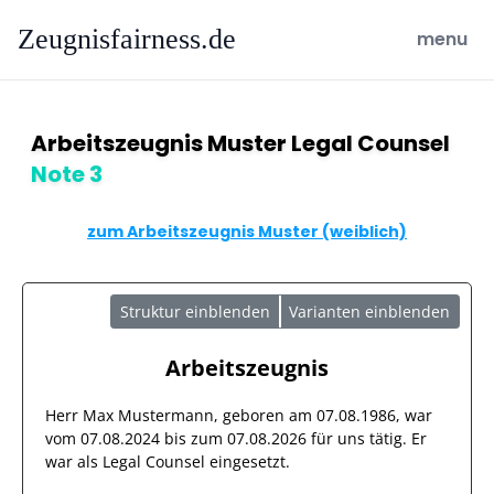
Zeugnisfairness.de
open ma
menu
Arbeitszeugnis Muster Legal Counsel
Note 3
zum Arbeitszeugnis Muster (weiblich)
Struktur einblenden
Varianten einblenden
Arbeitszeugnis
Herr
Max Mustermann
, geboren am
07.08.1986
, war
vom
07.08.2024
bis zum
07.08.2026
für uns tätig. Er
war als
Legal Counsel
eingesetzt.