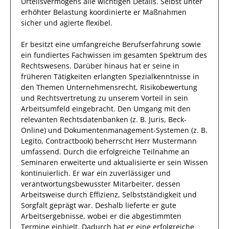
Urteilsvermögens alle wichtigen Details. Selbst unter
erhöhter Belastung koordinierte
er
Maßnahmen
sicher und agierte
flexibel
.
Er
besitzt eine umfangreiche
Berufserfahrung
sowie
ein fundiertes Fachwissen
im gesamten Spektrum des
Rechtswesens
.
Darüber hinaus
hat
er
seine in
früheren Tätigkeiten erlangten Spezialkenntnisse
in
den Themen Unternehmensrecht, Risikobewertung
und Rechtsvertretung
zu unserem Vorteil
in sein
Arbeitsumfeld eingebracht.
Den Umgang mit den
relevanten
Rechtsdatenbanken (z. B. Juris, Beck-
Online) und Dokumentenmanagement-Systemen (z. B.
Legito, Contractbook)
beherrscht
Herr
Mustermann
umfassend.
Durch die
erfolgreiche
Teilnahme an
Seminaren
erweiterte und aktualisierte
er
sein Wissen
kontinuierlich.
Er
war ein zuverlässiger
und
verantwortungsbewusster
Mitarbeiter, dessen
Arbeitsweise durch
Effizienz
,
Selbstständigkeit
und
Sorgfalt
geprägt
war.
Deshalb
lieferte
er
gute
Arbeitsergebnisse
, wobei er die abgestimmten
Termine einhielt.
Dadurch
hat
er
eine erfolgreiche