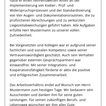
hatte er einen nennenswerten Anteil
an der
Implementierung von Kodier-, Prüf- und
Widerspruchsprozessen und der Standardisierung
von Vier-Augen- und Dokumentationsroutinen, die zu
prüfsicheren Abrechnungen und zu verkürzten
Liegezeitabweichungen geführt haben
.
Alle Aufgaben
erfüllte
Herr
Mustermann
zu unserer vollen
Zufriedenheit.
Bei Vorgesetzten und Kollegen
war er aufgrund seiner
fachlichen und sozialen Kompetenz
sowie seiner
Vertrauenswürdigkeit
geschätzt
. Auch sein Verhalten
gegenüber
externen Gesprächspartnern
war
einwandfrei.
Mit seiner Integrations- und
Kooperationsfähigkeit förderte
er
aktiv die positive
und erfolgreichen Zusammenarbeit.
Das Arbeitsverhältnis endet auf Wunsch von Herrn
Mustermann
zum heutigen Tage.
Wir bedauern sein
Ausscheiden und danken ihm für seine guten
Leistungen. Für seinen zukünftigen Berufs- und
Lebensweg wünschen wir
ihm
alles Gute.