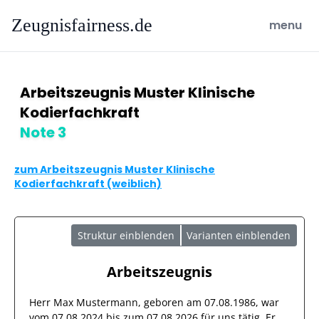
Zeugnisfairness.de
open ma
menu
Arbeitszeugnis Muster Klinische
Kodierfachkraft
Note 3
zum Arbeitszeugnis Muster Klinische
Kodierfachkraft (weiblich)
Struktur einblenden
Varianten einblenden
Arbeitszeugnis
Herr
Max Mustermann
, geboren am
07.08.1986
, war
vom
07.08.2024
bis zum
07.08.2026
für uns tätig. Er