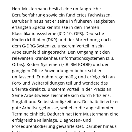
Herr
Mustermann
besitzt eine umfangreiche
Berufserfahrung
sowie ein fundiertes
Fachwissen
.
Darüber hinaus
hat
er
seine in früheren Tätigkeiten
erlangten Spezialkenntnisse
in den Themen
Klassifikationssysteme (ICD-10, OPS), Deutsche
Kodierrichtlinien (DKR) und der Abrechnung nach
dem G-DRG-System
zu unserem Vorteil
in sein
Arbeitsumfeld eingebracht.
Den Umgang mit den
relevanten
Krankenhausinformationssystemen (z.B.
Orbis), Kodier-Systemen (z.B. 3M KODIP) und den
gängigen Office-Anwendungen
beherrscht
er
umfassend.
Er
nahm regelmäßig und erfolgreich an
Fort- und Weiterbildungen teil und wendete das
Erlernte direkt zu unserem Vorteil in der Praxis an.
Seine Arbeitsweise zeichnete sich durch
Effizienz
,
Sorgfalt
und
Selbstständigkeit
aus.
Deshalb
lieferte
er
gute
Arbeitsergebnisse
, wobei er die abgestimmten
Termine einhielt.
Dadurch
hat
Herr
Mustermann
eine
erfolgreiche
Fallanlage, Diagnosen- und
Prozedurenkodierung
gewährleistet. Darüber hinaus