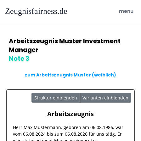
Zeugnisfairness.de
open ma
menu
Arbeitszeugnis Muster Investment
Manager
Note 3
zum Arbeitszeugnis Muster (weiblich)
Struktur einblenden
Varianten einblenden
Arbeitszeugnis
Herr
Max Mustermann
, geboren am
06.08.1986
, war
vom
06.08.2024
bis zum
06.08.2026
für uns tätig. Er
war als
Investment Manager
eingesetzt.