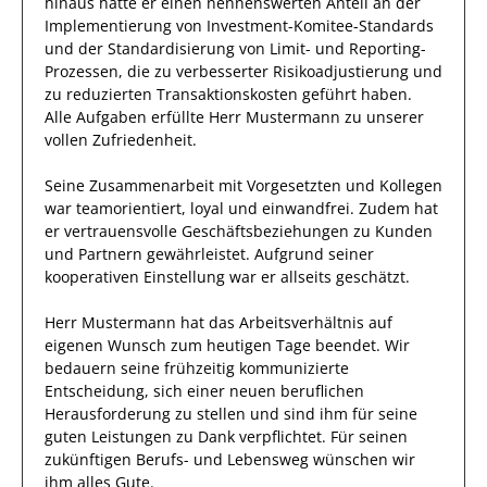
hinaus hatte er einen nennenswerten Anteil
an der
Implementierung von Investment-Komitee-Standards
und der Standardisierung von Limit- und Reporting-
Prozessen, die zu verbesserter Risikoadjustierung und
zu reduzierten Transaktionskosten geführt haben
.
Alle Aufgaben erfüllte
Herr
Mustermann
zu unserer
vollen Zufriedenheit.
Seine Zusammenarbeit mit
Vorgesetzten und Kollegen
war
teamorientiert, loyal und
einwandfrei
.
Zudem hat
er
vertrauensvolle
Geschäftsbeziehungen zu Kunden
und Partnern
gewährleistet
.
Aufgrund seiner
kooperativen Einstellung
war er allseits
geschätzt
.
Herr
Mustermann
hat das Arbeitsverhältnis auf
eigenen Wunsch zum heutigen Tage beendet.
Wir
bedauern seine frühzeitig kommunizierte
Entscheidung, sich einer neuen beruflichen
Herausforderung zu stellen und sind
ihm
für seine
guten
Leistungen zu Dank verpflichtet. Für seinen
zukünftigen Berufs- und Lebensweg wünschen wir
ihm
alles Gute.