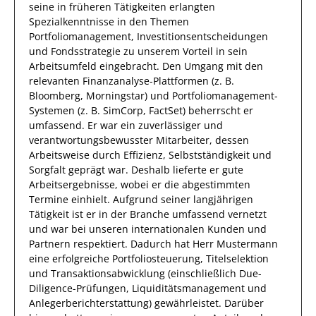
seine in früheren Tätigkeiten erlangten
Spezialkenntnisse
in den Themen
Portfoliomanagement, Investitionsentscheidungen
und Fondsstrategie
zu unserem Vorteil
in sein
Arbeitsumfeld eingebracht.
Den Umgang mit den
relevanten
Finanzanalyse-Plattformen (z. B.
Bloomberg, Morningstar) und Portfoliomanagement-
Systemen (z. B. SimCorp, FactSet)
beherrscht
er
umfassend.
Er
war ein zuverlässiger
und
verantwortungsbewusster
Mitarbeiter, dessen
Arbeitsweise durch
Effizienz
,
Selbstständigkeit
und
Sorgfalt
geprägt
war.
Deshalb
lieferte
er
gute
Arbeitsergebnisse
, wobei er die abgestimmten
Termine einhielt.
Aufgrund seiner langjährigen
Tätigkeit ist
er
in der Branche umfassend vernetzt
und war bei unseren internationalen Kunden und
Partnern respektiert.
Dadurch
hat
Herr
Mustermann
eine erfolgreiche
Portfoliosteuerung, Titelselektion
und Transaktionsabwicklung (einschließlich Due-
Diligence-Prüfungen, Liquiditätsmanagement und
Anlegerberichterstattung)
gewährleistet. Darüber