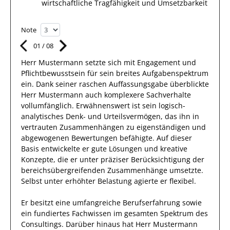
wirtschaftliche Tragfähigkeit und Umsetzbarkeit
Note
01
/
08
Herr
Mustermann
setzte sich mit
Engagement und
Pflichtbewusstsein
für sein breites
Aufgabenspektrum
ein.
Dank
seiner raschen Auffassungsgabe überblickte
Herr
Mustermann
auch
komplexere
Sachverhalte
vollumfänglich. Erwähnenswert
ist sein
logisch-
analytisches Denk- und Urteilsvermögen, das
ihn
in
vertrauten Zusammenhängen
zu eigenständigen und
abgewogenen Bewertungen
befähigte. Auf dieser
Basis entwickelte
er
gute
Lösungen
und kreative
Konzepte, die er unter präziser Berücksichtigung der
bereichsübergreifenden Zusammenhänge umsetzte
.
Selbst unter erhöhter Belastung
agierte
er
flexibel
.
Er
besitzt eine umfangreiche
Berufserfahrung
sowie
ein fundiertes
Fachwissen im gesamten Spektrum des
Consultings
.
Darüber hinaus
hat
Herr
Mustermann