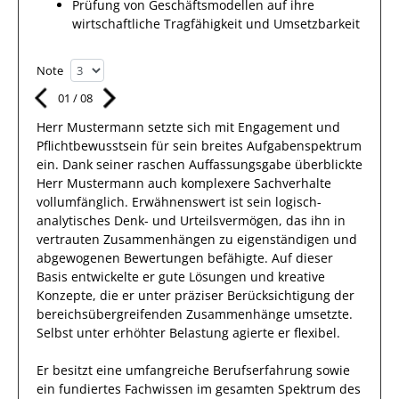
Prüfung von Geschäftsmodellen auf ihre
wirtschaftliche Tragfähigkeit und Umsetzbarkeit
Note
01
/
08
Herr
Mustermann
setzte sich mit
Engagement und
Pflichtbewusstsein
für sein breites
Aufgabenspektrum
ein.
Dank
seiner raschen Auffassungsgabe überblickte
Herr
Mustermann
auch
komplexere
Sachverhalte
vollumfänglich. Erwähnenswert
ist sein
logisch-
analytisches Denk- und Urteilsvermögen, das
ihn
in
vertrauten Zusammenhängen
zu eigenständigen und
abgewogenen Bewertungen
befähigte. Auf dieser
Basis entwickelte
er
gute
Lösungen
und kreative
Konzepte, die er unter präziser Berücksichtigung der
bereichsübergreifenden Zusammenhänge umsetzte
.
Selbst unter erhöhter Belastung
agierte
er
flexibel
.
Er
besitzt eine umfangreiche
Berufserfahrung
sowie
ein fundiertes
Fachwissen im gesamten Spektrum des