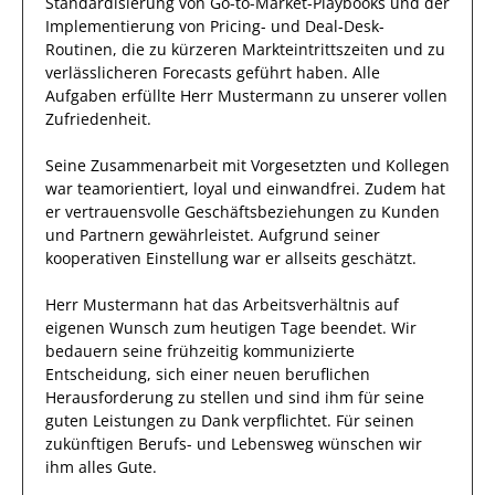
Standardisierung von Go-to-Market-Playbooks und der
Implementierung von Pricing- und Deal-Desk-
Routinen, die zu kürzeren Markteintrittszeiten und zu
verlässlicheren Forecasts geführt haben
.
Alle
Aufgaben erfüllte
Herr
Mustermann
zu unserer vollen
Zufriedenheit.
Seine Zusammenarbeit mit
Vorgesetzten und Kollegen
war
teamorientiert, loyal und
einwandfrei
.
Zudem hat
er
vertrauensvolle
Geschäftsbeziehungen zu Kunden
und Partnern
gewährleistet
.
Aufgrund seiner
kooperativen Einstellung
war er allseits
geschätzt
.
Herr
Mustermann
hat das Arbeitsverhältnis auf
eigenen Wunsch zum heutigen Tage beendet.
Wir
bedauern seine frühzeitig kommunizierte
Entscheidung, sich einer neuen beruflichen
Herausforderung zu stellen und sind
ihm
für seine
guten
Leistungen zu Dank verpflichtet. Für seinen
zukünftigen Berufs- und Lebensweg wünschen wir
ihm
alles Gute.