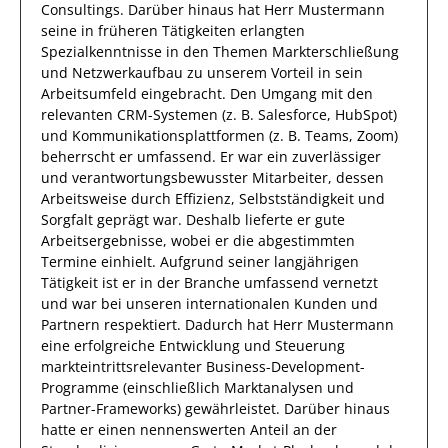
Consultings
.
Darüber hinaus
hat
Herr
Mustermann
seine in früheren Tätigkeiten erlangten
Spezialkenntnisse
in den Themen Markterschließung
und Netzwerkaufbau
zu unserem Vorteil
in sein
Arbeitsumfeld eingebracht.
Den Umgang mit den
relevanten
CRM-Systemen (z. B. Salesforce, HubSpot)
und Kommunikationsplattformen (z. B. Teams, Zoom)
beherrscht
er
umfassend.
Er
war ein zuverlässiger
und verantwortungsbewusster
Mitarbeiter, dessen
Arbeitsweise durch
Effizienz
,
Selbstständigkeit
und
Sorgfalt
geprägt
war.
Deshalb
lieferte
er
gute
Arbeitsergebnisse
, wobei er die abgestimmten
Termine einhielt.
Aufgrund seiner langjährigen
Tätigkeit ist
er
in der Branche umfassend vernetzt
und war bei unseren internationalen Kunden und
Partnern respektiert.
Dadurch
hat
Herr
Mustermann
eine erfolgreiche
Entwicklung und Steuerung
markteintrittsrelevanter Business-Development-
Programme (einschließlich Marktanalysen und
Partner-Frameworks)
gewährleistet. Darüber hinaus
hatte er einen nennenswerten Anteil
an der