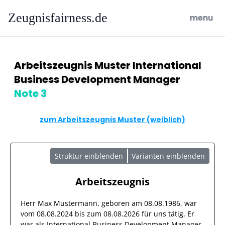
Zeugnisfairness.de
open ma
menu
Arbeitszeugnis Muster International
Business Development Manager
Note 3
zum Arbeitszeugnis Muster (weiblich)
Struktur einblenden
Varianten einblenden
Arbeitszeugnis
Herr
Max Mustermann
, geboren am
08.08.1986
, war
vom
08.08.2024
bis zum
08.08.2026
für uns tätig. Er
war als
International Business Development Manager