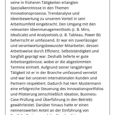
seine in früheren Tätigkeiten erlangten
Spezialkenntnisse
in den Themen
Innovationsprozesse, Trendanalyse und
Ideenbewertung
zu unserem Vorteil
in sein
Arbeitsumfeld eingebracht.
Den Umgang mit den
relevanten
Ideenmanagementtools (z. B. Miro,
IdeaScale) und Analysetools (z. B. Tableau, Power BI)
beherrscht
er
umfassend.
Er
war ein zuverlässiger
und verantwortungsbewusster
Mitarbeiter, dessen
Arbeitsweise durch
Effizienz
,
Selbstständigkeit
und
Sorgfalt
geprägt
war.
Deshalb
lieferte
er
gute
Arbeitsergebnisse
, wobei er die abgestimmten
Termine einhielt.
Aufgrund seiner langjährigen
Tätigkeit ist
er
in der Branche umfassend vernetzt
und war bei unseren internationalen Kunden und
Partnern respektiert.
Dadurch
hat
Herr
Mustermann
eine erfolgreiche
Steuerung des Innovationsportfolios
und Pilotierung (einschließlich Ideation, Business-
Case-Prüfung und Überführung in den Betrieb)
gewährleistet. Darüber hinaus hatte er einen
nennenswerten Anteil
an der Einführung von