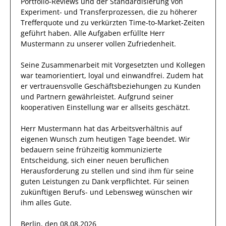
Portfolio-Reviews und der Standardisierung von
Experiment- und Transferprozessen, die zu höherer
Trefferquote und zu verkürzten Time-to-Market-Zeiten
geführt haben
.
Alle Aufgaben erfüllte
Herr
Mustermann
zu unserer vollen Zufriedenheit.
Seine Zusammenarbeit mit
Vorgesetzten und Kollegen
war
teamorientiert, loyal und
einwandfrei
.
Zudem hat
er
vertrauensvolle
Geschäftsbeziehungen zu Kunden
und Partnern
gewährleistet
.
Aufgrund seiner
kooperativen Einstellung
war er allseits
geschätzt
.
Herr
Mustermann
hat das Arbeitsverhältnis auf
eigenen Wunsch zum heutigen Tage beendet.
Wir
bedauern seine frühzeitig kommunizierte
Entscheidung, sich einer neuen beruflichen
Herausforderung zu stellen und sind
ihm
für seine
guten
Leistungen zu Dank verpflichtet. Für seinen
zukünftigen Berufs- und Lebensweg wünschen wir
ihm
alles Gute.
Berlin, den 08.08.2026