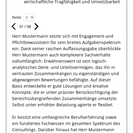
wirtschaftliche Tragfähigkeit und Umsetzbarkeit
Note
01
/
08
Herr
Mustermann
setzte sich mit
Engagement und
Pflichtbewusstsein
für sein breites
Aufgabenspektrum
ein.
Dank
seiner raschen Auffassungsgabe überblickte
Herr
Mustermann
auch
komplexere
Sachverhalte
vollumfänglich. Erwähnenswert
ist sein
logisch-
analytisches Denk- und Urteilsvermögen, das
ihn
in
vertrauten Zusammenhängen
zu eigenständigen und
abgewogenen Bewertungen
befähigte. Auf dieser
Basis entwickelte
er
gute
Lösungen
und kreative
Konzepte, die er unter präziser Berücksichtigung der
bereichsübergreifenden Zusammenhänge umsetzte
.
Selbst unter erhöhter Belastung
agierte
er
flexibel
.
Er
besitzt eine umfangreiche
Berufserfahrung
sowie
ein fundiertes
Fachwissen im gesamten Spektrum des
Consultings
.
Darüber hinaus
hat
Herr
Mustermann