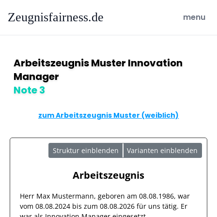
Zeugnisfairness.de
open ma
menu
Arbeitszeugnis Muster Innovation
Manager
Note 3
zum Arbeitszeugnis Muster (weiblich)
Struktur einblenden
Varianten einblenden
Arbeitszeugnis
Herr
Max Mustermann
, geboren am
08.08.1986
, war
vom
08.08.2024
bis zum
08.08.2026
für uns tätig. Er
war als
Innovation Manager
eingesetzt.