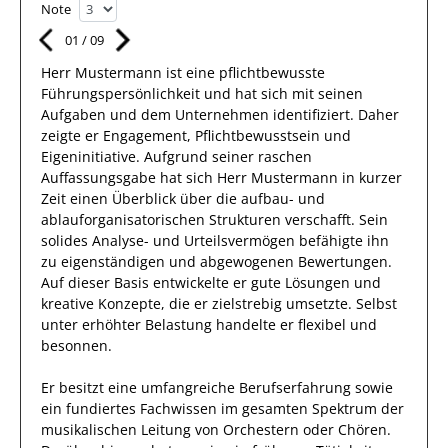
Note
01
/
09
Herr
Mustermann
ist eine pflichtbewusste
Führungspersönlichkeit und hat sich mit
seinen
Aufgaben und dem Unternehmen
identifiziert.
Daher
zeigte er Engagement, Pflichtbewusstsein und
Eigeninitiative.
Aufgrund
seiner raschen
Auffassungsgabe hat
sich Herr
Mustermann
in kurzer
Zeit einen Überblick über die aufbau- und
ablauforganisatorischen Strukturen verschafft. Sein
solides Analyse- und Urteilsvermögen
befähigte
ihn
zu eigenständigen und abgewogenen Bewertungen.
Auf dieser Basis
entwickelte
er
gute
Lösungen
und
kreative Konzepte,
die er zielstrebig umsetzte
. Selbst
unter erhöhter Belastung handelte er
flexibel
und
besonnen.
Er
besitzt eine umfangreiche
Berufserfahrung
sowie
ein fundiertes Fachwissen
im gesamten Spektrum der
musikalischen Leitung von Orchestern oder Chören
.