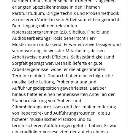
Darüber hinaus
hat
er
seine in früheren Tätigkeiten
erlangten Spezialkenntnisse
in den Themen
Partiturstudium, Dirigiertechnik und Probenmethodik
zu unserem Vorteil
in sein Arbeitsumfeld eingebracht.
Den Umgang mit den relevanten
Notensatzprogrammen (z.B. Sibelius, Finale) und
Audiobearbeitungs-Tools
beherrscht
Herr
Mustermann
umfassend.
Er
war ein zuverlässiger
und
verantwortungsbewusster
Mitarbeiter, dessen
Arbeitsweise durch
Effizienz
,
Selbstständigkeit
und
Sorgfalt
geprägt
war.
Deshalb
lieferte
er
gute
Arbeitsergebnisse
, wobei er die abgestimmten
Termine einhielt.
Dadurch
hat
er
eine erfolgreiche
musikalische Leitung, Probenplanung und
Aufführungsdisposition
gewährleistet. Darüber
hinaus hatte er einen nennenswerten Anteil
an der
Standardisierung von Proben- und
Stimmbildungsprozessen und der Implementierung
von Repertoire- und Aufführungsroutinen, die zu
höherer musikalischer Präzision und zu
terminsicheren Aufführungen geführt haben
.
Er
war
ein gradliniger Vorgesetzter, der auf ein ebenso