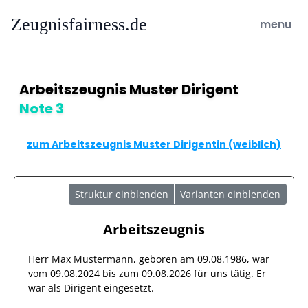
Zeugnisfairness.de
open ma
menu
Arbeitszeugnis Muster Dirigent
Note 3
zum Arbeitszeugnis Muster Dirigentin (weiblich)
Struktur einblenden
Varianten einblenden
Arbeitszeugnis
Herr
Max Mustermann
, geboren am
09.08.1986
, war
vom
09.08.2024
bis zum
09.08.2026
für uns tätig. Er
war als
Dirigent
eingesetzt.