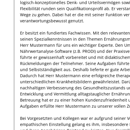
logisch-konzeptionelles Denk- und Urteilsvermögen sowi
Flexibilität runden sein Qualifikationsprofil ab.
Er
versta
Wege zu gehen. Dabei hat er die mit seiner Funktion v
verantwortungsbewusst genutzt.
Er
besitzt ein
fundiertes
Fachwissen. Mit den
relevanten
seinen Spezialkenntnissen
in den Themen Ernährungsm
Herr
Mustermann
für uns ein wichtiger Experte.
Den Um
Nährwertanalyse-Software (z.B. PRODI) und der Praxisv
führte er
gewissenhaft
vorbereitet und mit didaktischem
Rückmeldungen
der Teilnehmer.
Seine Aufgaben führt
und Selbstständigkeit aus.
Deshalb
lieferte
er
gute
Arbe
Dadurch
hat
Herr
Mustermann
eine erfolgreiche
therap
unterschiedlichen Krankheitsbildern
gewährleistet. Dar
nachhaltigen Verbesserung des Gesundheitszustands un
Entwicklung und Vermittlung alltagstauglicher Ernähru
Betreuung hat
er
zu einer hohen
Kundenzufriedenheit 
Aufgaben erfüllte
Herr
Mustermann
zu unserer vollen Z
Bei Vorgesetzten und Kollegen war er aufgrund
seiner V
empathischen
Einstellung gelang es
ihm
,
insbesondere 