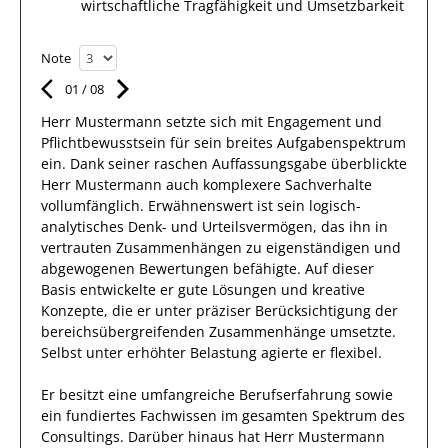
wirtschaftliche Tragfähigkeit und Umsetzbarkeit
Note
01
/
08
Herr
Mustermann
setzte sich mit
Engagement und
Pflichtbewusstsein
für sein breites
Aufgabenspektrum
ein.
Dank
seiner raschen Auffassungsgabe überblickte
Herr
Mustermann
auch
komplexere
Sachverhalte
vollumfänglich. Erwähnenswert
ist sein
logisch-
analytisches Denk- und Urteilsvermögen, das
ihn
in
vertrauten Zusammenhängen
zu eigenständigen und
abgewogenen Bewertungen
befähigte. Auf dieser
Basis entwickelte
er
gute
Lösungen
und kreative
Konzepte, die er unter präziser Berücksichtigung der
bereichsübergreifenden Zusammenhänge umsetzte
.
Selbst unter erhöhter Belastung
agierte
er
flexibel
.
Er
besitzt eine umfangreiche
Berufserfahrung
sowie
ein fundiertes
Fachwissen im gesamten Spektrum des
Consultings
.
Darüber hinaus
hat
Herr
Mustermann