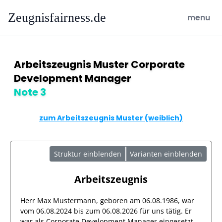
Zeugnisfairness.de
open ma
menu
Arbeitszeugnis Muster Corporate
Development Manager
Note 3
zum Arbeitszeugnis Muster (weiblich)
Struktur einblenden
Varianten einblenden
Arbeitszeugnis
Herr
Max Mustermann
, geboren am
06.08.1986
, war
vom
06.08.2024
bis zum
06.08.2026
für uns tätig. Er
war als
Corporate Development Manager
eingesetzt.