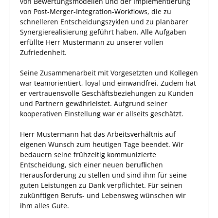
von Bewertungsmodellen und der Implementierung
von Post-Merger-Integration-Workflows, die zu
schnelleren Entscheidungszyklen und zu planbarer
Synergierealisierung geführt haben
.
Alle Aufgaben
erfüllte
Herr
Mustermann
zu unserer vollen
Zufriedenheit.
Seine Zusammenarbeit mit
Vorgesetzten und Kollegen
war
teamorientiert, loyal und
einwandfrei
.
Zudem hat
er
vertrauensvolle
Geschäftsbeziehungen zu Kunden
und Partnern
gewährleistet
.
Aufgrund seiner
kooperativen Einstellung
war er allseits
geschätzt
.
Herr
Mustermann
hat das Arbeitsverhältnis auf
eigenen Wunsch zum heutigen Tage beendet.
Wir
bedauern seine frühzeitig kommunizierte
Entscheidung, sich einer neuen beruflichen
Herausforderung zu stellen und sind
ihm
für seine
guten
Leistungen zu Dank verpflichtet. Für seinen
zukünftigen Berufs- und Lebensweg wünschen wir
ihm
alles Gute.