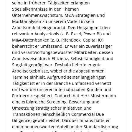
seine in früheren Tätigkeiten erlangten
Spezialkenntnisse
in den Themen
Unternehmenswachstum, M&A-Strategien und
Marktanalysen
zu unserem Vorteil
in sein
Arbeitsumfeld eingebracht.
Den Umgang mit den
relevanten
Analysetools (z. B. Excel, Power BI) und
M&A-Datenbanken (z. B. PitchBook, Capital IQ)
beherrscht
er
umfassend.
Er
war ein zuverlässiger
und verantwortungsbewusster
Mitarbeiter, dessen
Arbeitsweise durch
Effizienz
,
Selbstständigkeit
und
Sorgfalt
geprägt
war.
Deshalb
lieferte
er
gute
Arbeitsergebnisse
, wobei er die abgestimmten
Termine einhielt.
Aufgrund seiner langjährigen
Tätigkeit ist
er
in der Branche umfassend vernetzt
und war bei unseren internationalen Kunden und
Partnern respektiert.
Dadurch
hat
Herr
Mustermann
eine erfolgreiche
Screening, Bewertung und
Umsetzung strategischer Initiativen und
Transaktionen (einschließlich Commercial Due
Diligence)
gewährleistet. Darüber hinaus hatte er
einen nennenswerten Anteil
an der Standardisierung