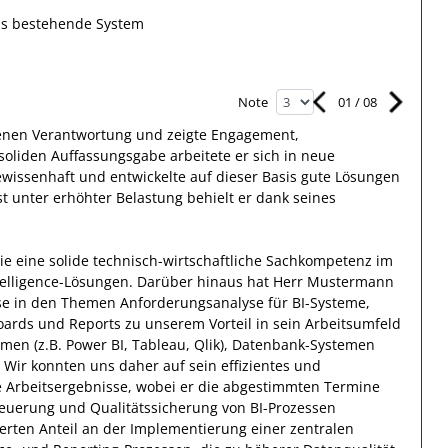
as bestehende System
01
/
08
Note
nen Verantwortung
und zeigte
Engagement
,
soliden Auffassungsgabe arbeitete
er sich
in neue
ewissenhaft
und entwickelte auf dieser Basis gute
Lösungen
st unter erhöhter Belastung behielt
er
dank seines
ie eine
solide technisch-wirtschaftliche Sachkompetenz
im
elligence-Lösungen
.
Darüber hinaus
hat
Herr
Mustermann
se
in den Themen Anforderungsanalyse für BI-Systeme,
oards und Reports
zu unserem Vorteil
in sein Arbeitsumfeld
ormen (z.B. Power BI, Tableau, Qlik), Datenbank-Systemen
.
Wir konnten uns
daher
auf
sein
effizientes
und
e
Arbeitsergebnisse
, wobei er die abgestimmten Termine
teuerung und Qualitätssicherung von BI-Prozessen
erten Anteil
an der Implementierung einer zentralen