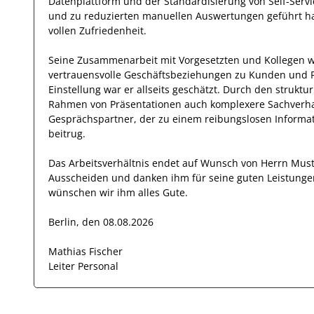
Datenplattform und der Standardisierung von Self-Servi
und zu reduzierten manuellen Auswertungen geführt 
vollen Zufriedenheit.
Seine Zusammenarbeit mit
Vorgesetzten und Kollegen
w
vertrauensvolle
Geschäftsbeziehungen zu Kunden und 
Einstellung
war er allseits
geschätzt
.
Durch den
struktur
Rahmen von Präsentationen auch
komplexere
Sachverha
Gesprächspartner, der zu einem reibungslosen Informati
beitrug.
Das Arbeitsverhältnis endet auf Wunsch von Herrn
Mus
Ausscheiden und danken ihm für seine guten Leistunge
wünschen wir
ihm
alles Gute.
Berlin, den 08.08.2026
Mathias Fischer
Leiter Personal