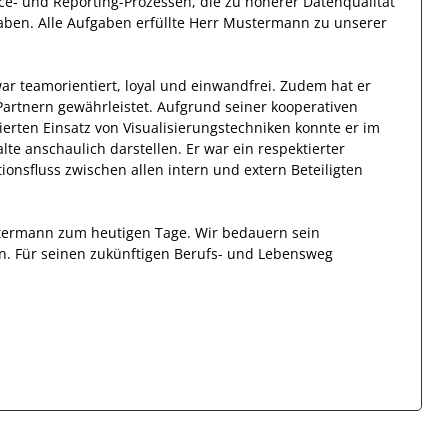
ce- und Reporting-Prozessen, die zu höherer Datenqualität
haben
.
Alle Aufgaben erfüllte
Herr
Mustermann
zu unserer
ar
teamorientiert, loyal und
einwandfrei
.
Zudem hat er
Partnern
gewährleistet
.
Aufgrund seiner
kooperativen
ierten
Einsatz von Visualisierungstechniken konnte er im
lte
anschaulich
darstellen.
Er
war ein respektierter
onsfluss zwischen allen intern und extern Beteiligten
termann
zum heutigen Tage.
Wir bedauern sein
n. Für seinen zukünftigen Berufs- und Lebensweg