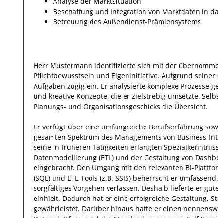
Analyse der Marktsituation
Beschaffung und Integration von Marktdaten in d
Betreuung des Außendienst-Prämiensystems
Herr
Mustermann
identifizierte sich mit
der übernomme
Pflichtbewusstsein und Eigeninitiative.
Aufgrund seiner 
Aufgaben
zügig ein.
Er
analysierte komplexe Prozesse
g
und kreative Konzepte,
die er zielstrebig umsetzte
. Selb
Planungs- und Organisationsgeschicks
die Übersicht.
Er
verfügt über
eine umfangreiche
Berufserfahrung
sow
gesamten Spektrum des Managements von Business-Int
seine in früheren Tätigkeiten erlangten Spezialkenntnis
Datenmodellierung (ETL) und der Gestaltung von Dashb
eingebracht.
Den Umgang mit den relevanten
BI-Plattf
(SQL) und ETL-Tools (z.B. SSIS)
beherrscht
er
umfassend
sorgfältiges
Vorgehen
verlassen.
Deshalb
lieferte
er
gut
einhielt.
Dadurch
hat
er
eine erfolgreiche
Gestaltung, S
gewährleistet. Darüber hinaus hatte er einen nennensw