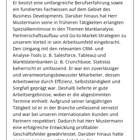
Er
besitzt eine umfangreiche
Berufserfahrung
sowie
ein fundiertes
Fachwissen auf dem Gebiet des
Business Developments
.
Darüber hinaus
hat
Herr
Mustermann
seine in früheren Tätigkeiten erlangten
Spezialkenntnisse
in den Themen Marktanalyse,
Partnerschaftsaufbau und Go‑to‑Market‑Strategien
zu
unserem Vorteil
in sein Arbeitsumfeld eingebracht.
Den Umgang mit den relevanten
CRM‑ und
Analyse‑Tools (z. B. Salesforce, Tableau) und
Marktdatenbanken (z. B. Crunchbase, Statista)
beherrscht
er
umfassend.
Er
war ein zuverlässiger
und verantwortungsbewusster
Mitarbeiter, dessen
Arbeitsweise durch
Effizienz
,
Selbstständigkeit
und
Sorgfalt
geprägt
war.
Deshalb
lieferte
er
gute
Arbeitsergebnisse
, wobei er die abgestimmten
Termine einhielt.
Aufgrund seiner langjährigen
Tätigkeit ist
er
in der Branche umfassend vernetzt
und war bei unseren internationalen Kunden und
Partnern respektiert.
Dadurch
hat
Herr
Mustermann
eine erfolgreiche
Entwicklung profitabler
Geschäftsfelder
gewährleistet. Darüber hinaus hatte