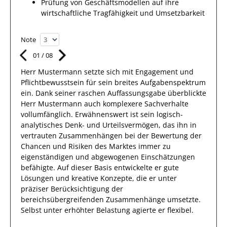
Prüfung von Geschäftsmodellen auf ihre
wirtschaftliche Tragfähigkeit und Umsetzbarkeit
Note
01
/
08
Herr
Mustermann
setzte sich mit
Engagement und
Pflichtbewusstsein
für sein breites
Aufgabenspektrum
ein.
Dank
seiner raschen Auffassungsgabe überblickte
Herr
Mustermann
auch
komplexere
Sachverhalte
vollumfänglich. Erwähnenswert
ist sein
logisch-
analytisches Denk- und Urteilsvermögen, das
ihn
in
vertrauten Zusammenhängen
bei der Bewertung der
Chancen und Risiken des Marktes immer zu
eigenständigen und abgewogenen Einschätzungen
befähigte. Auf dieser Basis entwickelte
er
gute
Lösungen
und kreative Konzepte, die er unter
präziser Berücksichtigung der
bereichsübergreifenden Zusammenhänge umsetzte
.
Selbst unter erhöhter Belastung
agierte
er
flexibel
.