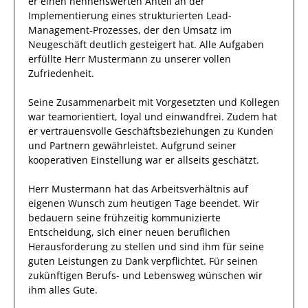
er einen nennenswerten Anteil
an der
Implementierung eines strukturierten Lead-
Management-Prozesses, der den Umsatz im
Neugeschäft deutlich gesteigert hat
.
Alle Aufgaben
erfüllte
Herr
Mustermann
zu unserer vollen
Zufriedenheit.
Seine Zusammenarbeit mit
Vorgesetzten und Kollegen
war
teamorientiert, loyal und
einwandfrei
.
Zudem hat
er
vertrauensvolle
Geschäftsbeziehungen zu Kunden
und Partnern
gewährleistet
.
Aufgrund seiner
kooperativen Einstellung
war er allseits
geschätzt
.
Herr
Mustermann
hat das Arbeitsverhältnis auf
eigenen Wunsch zum heutigen Tage beendet.
Wir
bedauern seine frühzeitig kommunizierte
Entscheidung, sich einer neuen beruflichen
Herausforderung zu stellen und sind
ihm
für seine
guten
Leistungen zu Dank verpflichtet. Für seinen
zukünftigen Berufs- und Lebensweg wünschen wir
ihm
alles Gute.