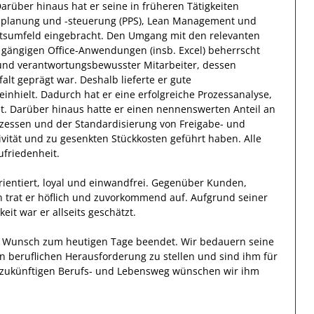
arüber hinaus
hat
er
seine in früheren Tätigkeiten
splanung und -steuerung (PPS), Lean Management und
itsumfeld eingebracht.
Den Umgang mit den relevanten
gängigen Office-Anwendungen (insb. Excel)
beherrscht
und verantwortungsbewusster
Mitarbeiter, dessen
falt
geprägt
war.
Deshalb
lieferte
er
gute
inhielt.
Dadurch
hat
er
eine erfolgreiche
Prozessanalyse,
t. Darüber hinaus hatte er einen nennenswerten Anteil
an
zessen und der Standardisierung von Freigabe- und
ivität und zu gesenkten Stückkosten geführt haben
.
Alle
ufriedenheit.
ientiert, loyal und
einwandfrei
. Gegenüber
Kunden,
n
trat
er
höflich und zuvorkommend auf. Aufgrund seiner
keit
war er allseits
geschätzt
.
en Wunsch zum heutigen Tage beendet.
Wir bedauern seine
en beruflichen Herausforderung zu stellen und sind
ihm
für
en zukünftigen Berufs- und Lebensweg wünschen wir
ihm