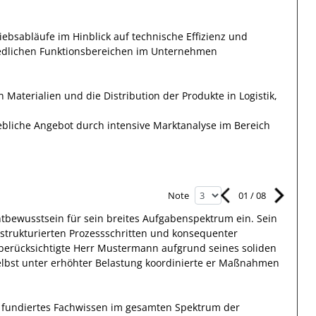
bsabläufe im Hinblick auf technische Effizienz und
hiedlichen Funktionsbereichen im Unternehmen
 Materialien und die Distribution der Produkte in Logistik,
ebliche Angebot durch intensive Marktanalyse im Bereich
01
/
08
Note
htbewusstsein
für sein breites
Aufgabenspektrum
ein.
Sein
 strukturierten Prozessschritten und konsequenter
berücksichtigte
Herr
Mustermann
aufgrund
seines soliden
elbst unter erhöhter Belastung koordinierte
er
Maßnahmen
 fundiertes Fachwissen
im gesamten Spektrum der