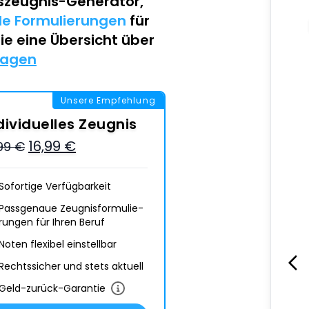
szeugnis-Generator
,
lle Formulierungen
für
Sie eine Übersicht über
lagen
Unsere Empfehlung
dividuelles Zeugnis
16,99 €
,99 €
Sofortige Verfügbarkeit
Passgenaue Zeugnis­formulie­
rungen für Ihren Beruf
Noten flexibel einstellbar
Rechtssicher und stets aktuell
Geld-zurück-Garantie