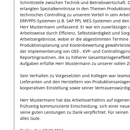
Schnittstelle zwischen Technik und Betriebswirtschaft
.
D
erlangten Spezialkenntnisse
in den Themen Produktion
technisches Controlling
zu unserem Vorteil
in sein Arbe
ERP/PPS-Systemen (z.B. SAP PP), MES-Systemen und den 
Herr
Mustermann
umfassend.
Er
war ein zuverlässiger
Arbeitsweise durch
Effizienz
,
Selbstständigkeit
und
Sorg
Arbeitsergebnisse
, wobei er die abgestimmten Termine e
Produktionsplanung und Kostenbewertung
gewährleiste
der Implementierung von OEE-, KVP- und Controllingpro
Reportingroutinen, die zu höherer Gesamtanlageneffekt
Aufgaben erfüllte
Herr
Mustermann
zu unserer vollen Z
Sein Verhalten zu
Vorgesetzten und Kollegen
war
teamor
Lieferanten und den Herstellern von Produktionsanlage
kooperativen Einstellung
sowie seiner Vertrauenswürdig
Herr
Mustermann
hat das Arbeitsverhältnis auf eigen
frühzeitig kommunizierte Entscheidung, sich einer neu
seine
guten
Leistungen zu Dank verpflichtet. Für sein
alles Gute.