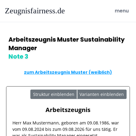
Zeugnisfairness.de
open ma
menu
Arbeitszeugnis Muster Sustainability
Manager
Note 3
zum Arbeitszeugnis Muster (weiblich)
Struktur einblenden
Varianten einblenden
Arbeitszeugnis
Herr
Max Mustermann
, geboren am
09.08.1986
, war
vom
09.08.2024
bis zum
09.08.2026
für uns tätig. Er
war als
Sustainability Manager
eingesetzt.