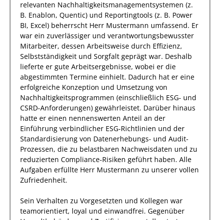
relevanten
Nachhaltigkeitsmanagementsystemen (z.
B. Enablon, Quentic) und Reportingtools (z. B. Power
BI, Excel)
beherrscht
Herr
Mustermann
umfassend.
Er
war ein zuverlässiger
und verantwortungsbewusster
Mitarbeiter, dessen Arbeitsweise durch
Effizienz
,
Selbstständigkeit
und
Sorgfalt
geprägt
war.
Deshalb
lieferte
er
gute
Arbeitsergebnisse
, wobei er die
abgestimmten Termine einhielt.
Dadurch
hat
er
eine
erfolgreiche
Konzeption und Umsetzung von
Nachhaltigkeitsprogrammen (einschließlich ESG- und
CSRD-Anforderungen)
gewährleistet. Darüber hinaus
hatte er einen nennenswerten Anteil
an der
Einführung verbindlicher ESG-Richtlinien und der
Standardisierung von Datenerhebungs- und Audit-
Prozessen, die zu belastbaren Nachweisdaten und zu
reduzierten Compliance-Risiken geführt haben
.
Alle
Aufgaben erfüllte
Herr
Mustermann
zu unserer vollen
Zufriedenheit.
Sein Verhalten zu
Vorgesetzten und Kollegen
war
teamorientiert, loyal und
einwandfrei
. Gegenüber