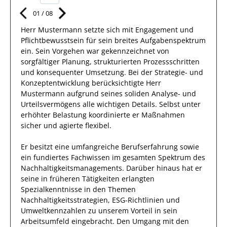
01
/
08
Herr
Mustermann
setzte sich mit
Engagement und
Pflichtbewusstsein
für sein breites
Aufgabenspektrum
ein.
Sein Vorgehen war gekennzeichnet von
sorgfältiger Planung, strukturierten Prozessschritten
und konsequenter Umsetzung. Bei der Strategie- und
Konzeptentwicklung berücksichtigte
Herr
Mustermann
aufgrund
seines soliden Analyse- und
Urteilsvermögens alle wichtigen Details. Selbst unter
erhöhter Belastung koordinierte
er
Maßnahmen
sicher und agierte
flexibel
.
Er
besitzt eine umfangreiche
Berufserfahrung
sowie
ein fundiertes Fachwissen
im gesamten Spektrum des
Nachhaltigkeitsmanagements
.
Darüber hinaus
hat
er
seine in früheren Tätigkeiten erlangten
Spezialkenntnisse
in den Themen
Nachhaltigkeitsstrategien, ESG-Richtlinien und
Umweltkennzahlen
zu unserem Vorteil
in sein
Arbeitsumfeld eingebracht.
Den Umgang mit den