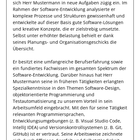
sich Herr
Mustermann
in neue
Aufgaben
zügig ein.
Im
Rahmen der Software-Entwicklung analysierte
er
komplexe Prozesse und Strukturen
gewissenhaft
und
entwickelte auf dieser Basis gute
Software-Lösungen
und kreative Konzepte,
die er zielstrebig umsetzte
.
Selbst unter erhöhter Belastung behielt
er
dank
seines Planungs- und Organisationsgeschicks
die
Übersicht.
Er
besitzt eine umfangreiche
Berufserfahrung
sowie
ein fundiertes
Fachwissen im gesamten Spektrum der
Software-Entwicklung
.
Darüber hinaus
hat
Herr
Mustermann
seine in früheren Tätigkeiten erlangten
Spezialkenntnisse
in den Themen Software-Design,
objektorientierte Programmierung und
Testautomatisierung
zu unserem Vorteil
in sein
Arbeitsumfeld eingebracht.
Mit den
für seine Tätigkeit
relevanten
Programmiersprachen,
Entwicklungsumgebungen (z. B. Visual Studio Code,
IntelliJ IDEA) und Versionskontrollsystemen (z. B. Git,
GitHub)
ist
er
vertraut.
Seine Arbeitsweise zeichnete