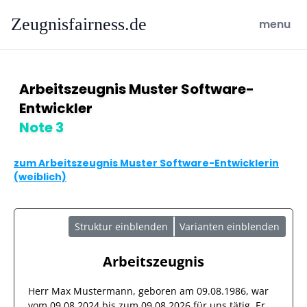
Zeugnisfairness.de
open ma
menu
Arbeitszeugnis Muster Software-
Entwickler
Note 3
zum Arbeitszeugnis Muster Software-Entwicklerin
(weiblich)
Struktur einblenden
Varianten einblenden
Arbeitszeugnis
Herr
Max Mustermann
, geboren am
09.08.1986
, war
vom
09.08.2024
bis zum
09.08.2026
für uns tätig. Er