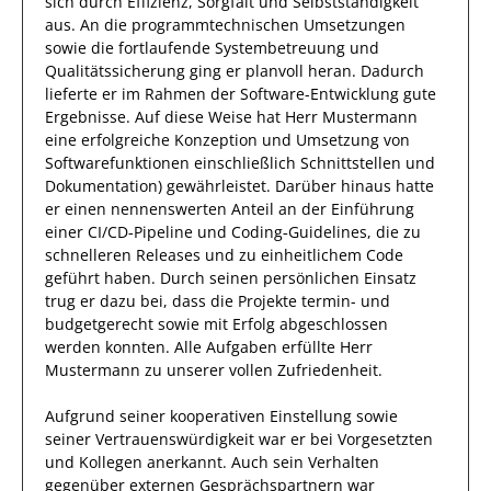
sich durch
Effizienz
,
Sorgfalt
und
Selbstständigkeit
aus.
An die programmtechnischen Umsetzungen
sowie die fortlaufende Systembetreuung und
Qualitätssicherung ging
er
planvoll heran.
Dadurch
lieferte
er
im Rahmen der
Software-Entwicklung
gute
Ergebnisse.
Auf diese Weise
hat
Herr
Mustermann
eine erfolgreiche
Konzeption und Umsetzung von
Softwarefunktionen einschließlich Schnittstellen und
Dokumentation)
gewährleistet. Darüber hinaus hatte
er einen nennenswerten Anteil
an der Einführung
einer CI/CD‑Pipeline und Coding‑Guidelines, die zu
schnelleren Releases und zu einheitlichem Code
geführt haben
.
Durch seinen persönlichen Einsatz
trug
er
dazu bei, dass die
Projekte
termin- und
budgetgerecht sowie mit Erfolg
abgeschlossen
werden konnten.
Alle Aufgaben erfüllte
Herr
Mustermann
zu unserer vollen Zufriedenheit.
Aufgrund seiner
kooperativen Einstellung
sowie
seiner Vertrauenswürdigkeit
war er bei
Vorgesetzten
und Kollegen
anerkannt
. Auch sein Verhalten
gegenüber
externen Gesprächspartnern
war