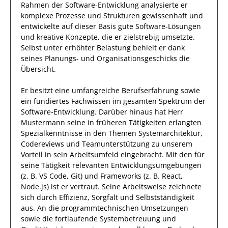
Rahmen der Software-Entwicklung analysierte
er
komplexe Prozesse und Strukturen
gewissenhaft
und
entwickelte auf dieser Basis gute
Software-Lösungen
und kreative Konzepte,
die er zielstrebig umsetzte
.
Selbst unter erhöhter Belastung behielt
er
dank
seines Planungs- und Organisationsgeschicks
die
Übersicht.
Er
besitzt eine umfangreiche
Berufserfahrung
sowie
ein fundiertes
Fachwissen im gesamten Spektrum der
Software-Entwicklung
.
Darüber hinaus
hat
Herr
Mustermann
seine in früheren Tätigkeiten erlangten
Spezialkenntnisse
in den Themen Systemarchitektur,
Codereviews und Teamunterstützung
zu unserem
Vorteil
in sein Arbeitsumfeld eingebracht.
Mit den
für
seine Tätigkeit
relevanten
Entwicklungsumgebungen
(z. B. VS Code, Git) und Frameworks (z. B. React,
Node.js)
ist
er
vertraut.
Seine Arbeitsweise zeichnete
sich durch
Effizienz
,
Sorgfalt
und
Selbstständigkeit
aus.
An die programmtechnischen Umsetzungen
sowie die fortlaufende Systembetreuung und