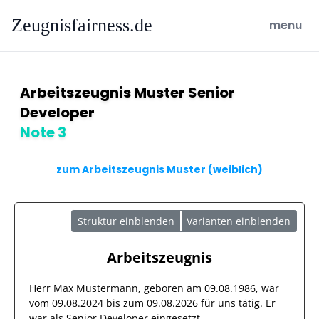
Zeugnisfairness.de
open ma
menu
Arbeitszeugnis Muster Senior
Developer
Note 3
zum Arbeitszeugnis Muster (weiblich)
Struktur einblenden
Varianten einblenden
Arbeitszeugnis
Herr
Max Mustermann
, geboren am
09.08.1986
, war
vom
09.08.2024
bis zum
09.08.2026
für uns tätig. Er
war als
Senior Developer
eingesetzt.