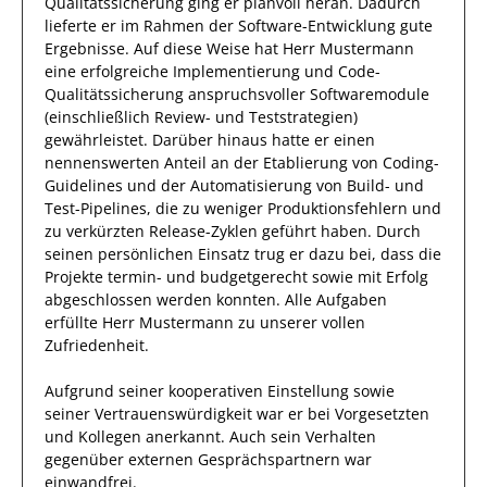
Qualitätssicherung ging
er
planvoll heran.
Dadurch
lieferte
er
im Rahmen der
Software-Entwicklung
gute
Ergebnisse.
Auf diese Weise
hat
Herr
Mustermann
eine erfolgreiche
Implementierung und Code-
Qualitätssicherung anspruchsvoller Softwaremodule
(einschließlich Review- und Teststrategien)
gewährleistet. Darüber hinaus hatte er einen
nennenswerten Anteil
an der Etablierung von Coding-
Guidelines und der Automatisierung von Build- und
Test-Pipelines, die zu weniger Produktionsfehlern und
zu verkürzten Release-Zyklen geführt haben
.
Durch
seinen persönlichen Einsatz
trug
er
dazu bei, dass die
Projekte
termin- und budgetgerecht sowie mit Erfolg
abgeschlossen
werden konnten.
Alle Aufgaben
erfüllte
Herr
Mustermann
zu unserer vollen
Zufriedenheit.
Aufgrund seiner
kooperativen Einstellung
sowie
seiner Vertrauenswürdigkeit
war er bei
Vorgesetzten
und Kollegen
anerkannt
. Auch sein Verhalten
gegenüber
externen Gesprächspartnern
war
einwandfrei
.