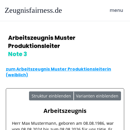
Zeugnisfairness.de
open ma
menu
Arbeitszeugnis Muster
Produktionsleiter
Note 3
zum Arbeitszeugnis Muster Produktionsleiterin
(weiblich)
Struktur einblenden
Varianten einblenden
Arbeitszeugnis
Herr
Max Mustermann
, geboren am
08.08.1986
, war
vom
08.08.2024
bis zum
08.08.2026
für uns tätig. Er