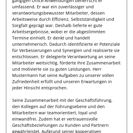
gängigen Office-Anwendungen
beherrscht
er
umfassend.
Er
war ein zuverlässiger
und
verantwortungsbewusster
Mitarbeiter, dessen
Arbeitsweise durch
Effizienz
,
Selbstständigkeit
und
Sorgfalt
geprägt
war.
Deshalb
lieferte
er
gute
Arbeitsergebnisse
, wobei er die abgestimmten
Termine einhielt.
Er
denkt und handelt
unternehmerisch. Dadurch identifizierte er Potenziale
für
Verbesserungen
und Synergien und realisierte sie
entschlossen.
Er
delegierte Verantwortung an seine
Mitarbeiter
weitsichtig
, förderte ihre Zusammenarbeit
und motivierte sie zu guten Leistungen.
Herr
Mustermann
hat seine Aufgaben zu unserer vollen
Zufriedenheit erfüllt und unseren Erwartungen in
jeder Hinsicht entsprochen.
Seine Zusammenarbeit mit
der Geschäftsführung,
den Kollegen auf der Führungsebene und den
Mitarbeitern
war
teamorientiert, loyal und
einwandfrei
.
Zudem hat er
vertrauensvolle
Geschäftsbeziehungen zu Kunden und Partnern
gewährleistet
.
Aufgrund seiner
kooperativen