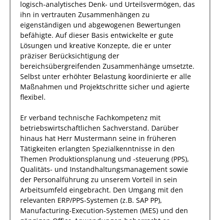
logisch-analytisches Denk- und Urteilsvermögen, das
ihn
in vertrauten Zusammenhängen
zu
eigenständigen und abgewogenen Bewertungen
befähigte. Auf dieser Basis entwickelte
er
gute
Lösungen
und kreative Konzepte, die er unter
präziser Berücksichtigung der
bereichsübergreifenden Zusammenhänge umsetzte
.
Selbst unter erhöhter Belastung koordinierte
er
alle
Maßnahmen
und
Projektschritte
sicher und
agierte
flexibel
.
Er
verband technische Fachkompetenz mit
betriebswirtschaftlichen Sachverstand.
Darüber
hinaus
hat
Herr
Mustermann
seine in früheren
Tätigkeiten erlangten Spezialkenntnisse
in den
Themen Produktionsplanung und -steuerung (PPS),
Qualitäts- und Instandhaltungsmanagement sowie
der Personalführung
zu unserem Vorteil
in sein
Arbeitsumfeld eingebracht.
Den Umgang mit den
relevanten
ERP/PPS-Systemen (z.B. SAP PP),
Manufacturing-Execution-Systemen (MES) und den