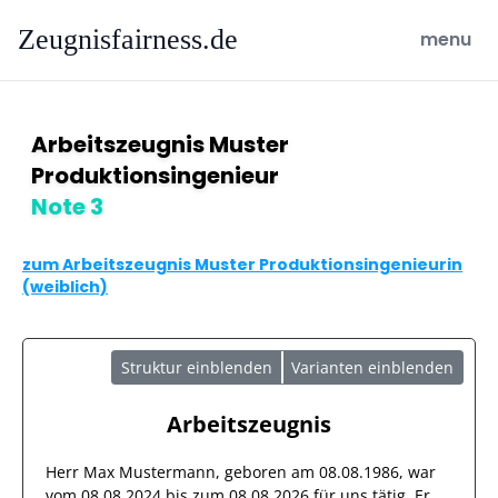
Zeugnisfairness.de
open ma
menu
Arbeitszeugnis Muster
Produktionsingenieur
Note 3
zum Arbeitszeugnis Muster Produktionsingenieurin
(weiblich)
Struktur einblenden
Varianten einblenden
Arbeitszeugnis
Herr
Max Mustermann
, geboren am
08.08.1986
, war
vom
08.08.2024
bis zum
08.08.2026
für uns tätig. Er