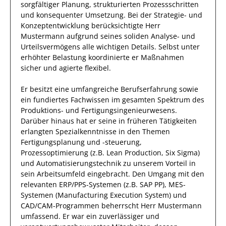
sorgfältiger Planung, strukturierten Prozessschritten
und konsequenter Umsetzung. Bei der Strategie- und
Konzeptentwicklung berücksichtigte
Herr
Mustermann
aufgrund
seines soliden Analyse- und
Urteilsvermögens alle wichtigen Details. Selbst unter
erhöhter Belastung koordinierte
er
Maßnahmen
sicher und agierte
flexibel
.
Er
besitzt eine umfangreiche
Berufserfahrung
sowie
ein fundiertes Fachwissen
im gesamten Spektrum des
Produktions- und Fertigungsingenieurwesens
.
Darüber hinaus
hat
er
seine in früheren Tätigkeiten
erlangten Spezialkenntnisse
in den Themen
Fertigungsplanung und -steuerung,
Prozessoptimierung (z.B. Lean Production, Six Sigma)
und Automatisierungstechnik
zu unserem Vorteil
in
sein Arbeitsumfeld eingebracht.
Den Umgang mit den
relevanten
ERP/PPS-Systemen (z.B. SAP PP), MES-
Systemen (Manufacturing Execution System) und
CAD/CAM-Programmen
beherrscht
Herr
Mustermann
umfassend.
Er
war ein zuverlässiger
und