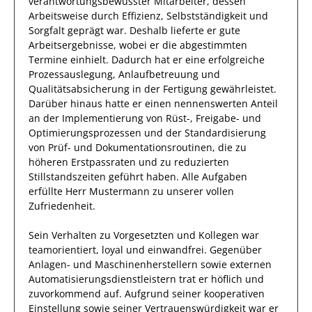
verantwortungsbewusster
Mitarbeiter, dessen
Arbeitsweise durch
Effizienz
,
Selbstständigkeit
und
Sorgfalt
geprägt
war.
Deshalb
lieferte
er
gute
Arbeitsergebnisse
, wobei er die abgestimmten
Termine einhielt.
Dadurch
hat
er
eine erfolgreiche
Prozessauslegung, Anlaufbetreuung und
Qualitätsabsicherung in der Fertigung
gewährleistet.
Darüber hinaus hatte er einen nennenswerten Anteil
an der Implementierung von Rüst-, Freigabe- und
Optimierungsprozessen und der Standardisierung
von Prüf- und Dokumentationsroutinen, die zu
höheren Erstpassraten und zu reduzierten
Stillstandszeiten geführt haben
.
Alle Aufgaben
erfüllte
Herr
Mustermann
zu unserer vollen
Zufriedenheit.
Sein Verhalten zu
Vorgesetzten und Kollegen
war
teamorientiert, loyal und
einwandfrei
. Gegenüber
Anlagen- und Maschinenherstellern sowie externen
Automatisierungsdienstleistern
trat
er
höflich und
zuvorkommend auf. Aufgrund seiner
kooperativen
Einstellung
sowie seiner Vertrauenswürdigkeit
war er