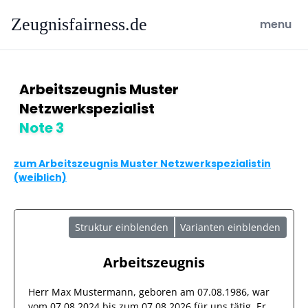
Zeugnisfairness.de
open ma
menu
Arbeitszeugnis Muster
Netzwerkspezialist
Note 3
zum Arbeitszeugnis Muster Netzwerkspezialistin
(weiblich)
Struktur einblenden
Varianten einblenden
Arbeitszeugnis
Herr
Max Mustermann
, geboren am
07.08.1986
, war
vom
07.08.2024
bis zum
07.08.2026
für uns tätig. Er