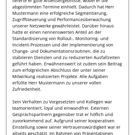
lieferte
er
gute
Arbeitsergebnisse
, wobei er die
abgestimmten Termine einhielt.
Dadurch
hat
Herr
Mustermann
eine erfolgreiche
Segmentierung,
Zugriffsteuerung und Performanceüberwachung
unserer Netzwerke
gewährleistet. Darüber hinaus
hatte er einen nennenswerten Anteil
an der
Standardisierung von Rollout-, Monitoring- und
Incident-Prozessen und der Implementierung von
Change- und Dokumentationsroutinen, die zu
stabileren Diensten und zu reduzierten Ausfallzeiten
geführt haben
.
Erwähnenswert ist zudem sein Beitrag
zum
erfolgreichen
Abschluss der unter seiner
Mitwirkung realisierten Projekte.
Alle Aufgaben
erfüllte
Herr
Mustermann
zu unserer vollen
Zufriedenheit.
Sein Verhalten zu
Vorgesetzten und Kollegen
war
teamorientiert, loyal und
einwandfrei
.
Externen
Gesprächspartnern
gegenüber trat
er
höflich und
zuvorkommend auf.
Aufgrund seiner
kooperativen
Einstellung
sowie seiner Vertrauenswürdigkeit
war er
allseits
geschätzt
.
Im Rahmen von Präsentationen