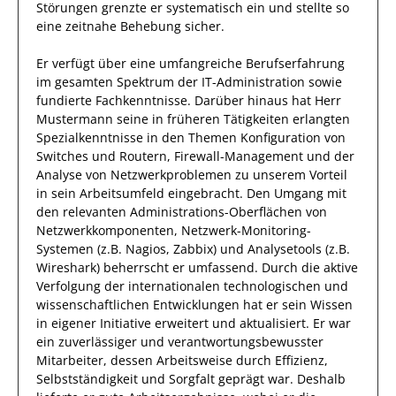
Störungen grenzte
er
systematisch
ein und stellte so
eine zeitnahe Behebung sicher.
Er
verfügt über eine
umfangreiche Berufserfahrung
im gesamten Spektrum der IT-Administration
sowie
fundierte
Fachkenntnisse.
Darüber hinaus
hat
Herr
Mustermann
seine in früheren Tätigkeiten erlangten
Spezialkenntnisse
in den Themen Konfiguration von
Switches und Routern, Firewall-Management und der
Analyse von Netzwerkproblemen
zu unserem Vorteil
in sein Arbeitsumfeld eingebracht.
Den Umgang mit
den relevanten
Administrations-Oberflächen von
Netzwerkkomponenten, Netzwerk-Monitoring-
Systemen (z.B. Nagios, Zabbix) und Analysetools (z.B.
Wireshark)
beherrscht
er
umfassend.
Durch die aktive
Verfolgung der
internationalen technologischen und
wissenschaftlichen Entwicklungen
hat
er
sein Wissen
in eigener Initiative erweitert und aktualisiert.
Er
war
ein zuverlässiger
und verantwortungsbewusster
Mitarbeiter, dessen Arbeitsweise durch
Effizienz
,
Selbstständigkeit
und
Sorgfalt
geprägt
war.
Deshalb