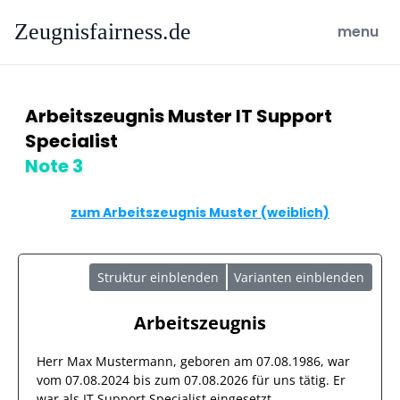
Zeugnisfairness.de
open ma
menu
Arbeitszeugnis Muster IT Support
Specialist
Note 3
zum Arbeitszeugnis Muster (weiblich)
Struktur einblenden
Varianten einblenden
Arbeitszeugnis
Herr
Max Mustermann
, geboren am
07.08.1986
, war
vom
07.08.2024
bis zum
07.08.2026
für uns tätig. Er
war als
IT Support Specialist
eingesetzt.