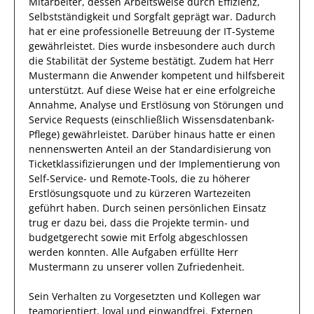
Mitarbeiter, dessen Arbeitsweise durch
Effizienz
,
Selbstständigkeit
und
Sorgfalt
geprägt
war.
Dadurch
hat
er
eine professionelle Betreuung der IT-Systeme
gewährleistet
. Dies wurde insbesondere auch durch
die Stabilität der Systeme bestätigt.
Zudem
hat
Herr
Mustermann
die Anwender kompetent und hilfsbereit
unterstützt.
Auf diese Weise
hat
er
eine erfolgreiche
Annahme, Analyse und Erstlösung von Störungen und
Service Requests (einschließlich Wissensdatenbank-
Pflege)
gewährleistet. Darüber hinaus hatte er einen
nennenswerten Anteil
an der Standardisierung von
Ticketklassifizierungen und der Implementierung von
Self-Service- und Remote-Tools, die zu höherer
Erstlösungsquote und zu kürzeren Wartezeiten
geführt haben
.
Durch seinen persönlichen Einsatz
trug
er
dazu bei, dass die
Projekte
termin- und
budgetgerecht sowie mit Erfolg
abgeschlossen
werden konnten.
Alle Aufgaben erfüllte
Herr
Mustermann
zu unserer vollen Zufriedenheit.
Sein Verhalten zu
Vorgesetzten und Kollegen
war
teamorientiert, loyal und
einwandfrei
.
Externen