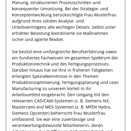
Planung, strukturierten Prozessschritten und
konsequenter Umsetzung. Bei der Strategie- und
Konzeptentwicklung berücksichtigte
Frau
Musterfrau
aufgrund
ihres soliden Analyse- und
Urteilsvermögens alle wichtigen Details. Selbst unter
erhöhter Belastung koordinierte
sie
Maßnahmen
sicher und agierte
flexibel
.
Sie
besitzt eine umfangreiche
Berufserfahrung
sowie
ein fundiertes Fachwissen
im gesamten Spektrum der
Produktionstechnik und des Fertigungsprozesses
.
Darüber hinaus
hat
sie
ihre in früheren Tätigkeiten
erlangten Spezialkenntnisse
in den Themen
Produktionsoptimierung, Fertigungsplanung und Lean
Manufacturing
zu unserem Vorteil
in ihr
Arbeitsumfeld eingebracht.
Den Umgang mit den
relevanten
CAD/CAM‑Systemen (z. B. Siemens NX,
Mastercam) and MES‑Systemen (z. B. MPDV Hydra,
Siemens Opcenter)
beherrscht
Frau
Musterfrau
umfassend.
Sie
war eine zuverlässige
und
verantwortungsbewusste
Mitarbeiterin, deren