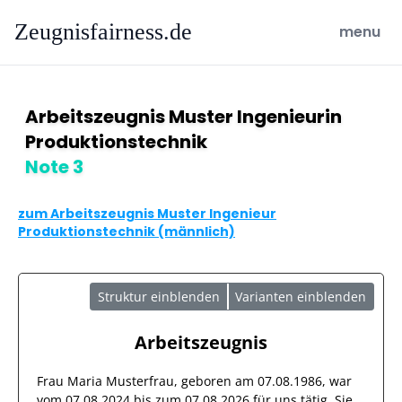
Zeugnisfairness.de
open ma
menu
Arbeitszeugnis Muster Ingenieurin
Produktionstechnik
Note 3
zum Arbeitszeugnis Muster Ingenieur
Produktionstechnik (männlich)
Struktur einblenden
Varianten einblenden
Arbeitszeugnis
Frau
Maria Musterfrau
, geboren am
07.08.1986
, war
vom
07.08.2024
bis zum
07.08.2026
für uns tätig. Sie