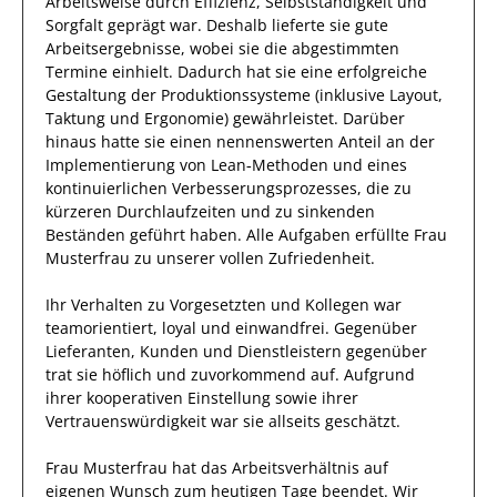
Arbeitsweise durch
Effizienz
,
Selbstständigkeit
und
Sorgfalt
geprägt
war.
Deshalb
lieferte
sie
gute
Arbeitsergebnisse
, wobei sie die abgestimmten
Termine einhielt.
Dadurch
hat
sie
eine erfolgreiche
Gestaltung der Produktionssysteme (inklusive Layout,
Taktung und Ergonomie)
gewährleistet. Darüber
hinaus hatte
sie
einen nennenswerten Anteil
an der
Implementierung von Lean‑Methoden und eines
kontinuierlichen Verbesserungsprozesses, die zu
kürzeren Durchlaufzeiten und zu sinkenden
Beständen geführt haben
.
Alle Aufgaben erfüllte
Frau
Musterfrau
zu unserer vollen Zufriedenheit.
Ihr Verhalten zu
Vorgesetzten und Kollegen
war
teamorientiert, loyal und
einwandfrei
. Gegenüber
Lieferanten, Kunden und Dienstleistern
gegenüber
trat
sie
höflich und zuvorkommend auf. Aufgrund
ihrer
kooperativen Einstellung
sowie ihrer
Vertrauenswürdigkeit
war sie allseits
geschätzt
.
Frau
Musterfrau
hat das Arbeitsverhältnis auf
eigenen Wunsch zum heutigen Tage beendet.
Wir