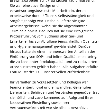
Brewmaxx)
beherrscht
Frau
Musterfrau
umfassend.
Sie
war eine zuverlässige
und
verantwortungsbewusste
Mitarbeiterin, deren
Arbeitsweise durch
Effizienz
,
Selbstständigkeit
und
Sorgfalt
geprägt
war.
Deshalb
lieferte
sie
gute
Arbeitsergebnisse
, wobei sie die abgestimmten
Termine einhielt.
Dadurch
hat
sie
eine erfolgreiche
Prozessführung vom Sudhaus über Gär- und
Lagerkeller bis zur Abfüllung (einschließlich Qualitäts-
und Hygienemanagement)
gewährleistet. Darüber
hinaus hatte
sie
einen nennenswerten Anteil
an der
Einführung von SOPs und Inline-Qualitätsmonitoring,
die zu konstanter Produktqualität und zu reduzierten
Ausschussraten geführt haben
.
Alle Aufgaben erfüllte
Frau
Musterfrau
zu unserer vollen Zufriedenheit.
Ihr Verhalten zu
Vorgesetzten und Kollegen
war
teamorientiert, loyal und
einwandfrei
. Gegenüber
Lieferanten, Behörden und Verbänden
gegenüber trat
sie
höflich und zuvorkommend auf. Aufgrund ihrer
kooperativen Einstellung
sowie ihrer
Vertrauenswürdigkeit
war sie allseits
geschätzt
.