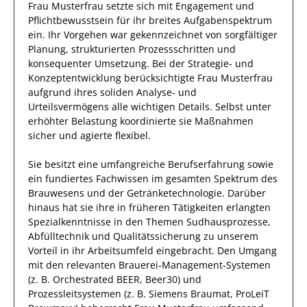
Frau
Musterfrau
setzte sich mit
Engagement und
Pflichtbewusstsein
für ihr breites
Aufgabenspektrum
ein.
Ihr Vorgehen war gekennzeichnet von sorgfältiger
Planung, strukturierten Prozessschritten und
konsequenter Umsetzung. Bei der Strategie- und
Konzeptentwicklung berücksichtigte
Frau
Musterfrau
aufgrund
ihres soliden Analyse- und
Urteilsvermögens alle wichtigen Details. Selbst unter
erhöhter Belastung koordinierte
sie
Maßnahmen
sicher und agierte
flexibel
.
Sie
besitzt eine umfangreiche
Berufserfahrung
sowie
ein fundiertes Fachwissen
im gesamten Spektrum des
Brauwesens und der Getränketechnologie
.
Darüber
hinaus
hat
sie
ihre in früheren Tätigkeiten erlangten
Spezialkenntnisse
in den Themen Sudhausprozesse,
Abfülltechnik und Qualitätssicherung
zu unserem
Vorteil
in ihr Arbeitsumfeld eingebracht.
Den Umgang
mit den relevanten
Brauerei‑Management‑Systemen
(z. B. Orchestrated BEER, Beer30) und
Prozessleitsystemen (z. B. Siemens Braumat, ProLeiT