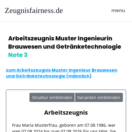
Zeugnisfairness.de
open ma
menu
Arbeitszeugnis Muster Ingenieurin
Brauwesen und Getränketechnologie
Note 3
zum Arbeitszeugnis Muster Ingenieur Brauwesen
und Getränketechnologie (männlich)
Struktur einblenden
Varianten einblenden
Arbeitszeugnis
Frau
Maria Musterfrau
, geboren am
07.08.1986
, war
vom
07.08.2024
bis zum
07.08.2026
für uns tätig. Sie