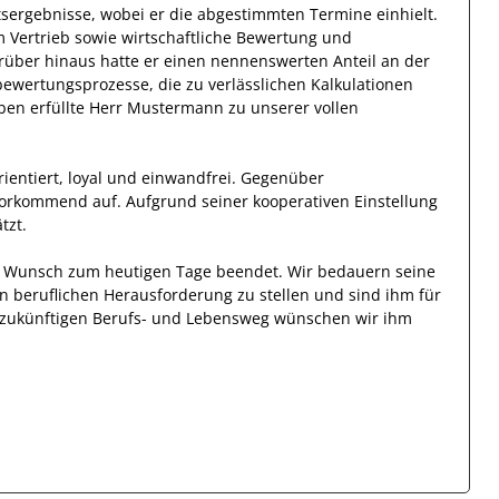
tsergebnisse
, wobei er die abgestimmten Termine einhielt.
 Vertrieb sowie wirtschaftliche Bewertung und
rüber hinaus hatte er einen nennenswerten Anteil
an der
ewertungsprozesse, die zu verlässlichen Kalkulationen
ben erfüllte
Herr
Mustermann
zu unserer vollen
ientiert, loyal und
einwandfrei
. Gegenüber
vorkommend auf. Aufgrund seiner
kooperativen Einstellung
tzt
.
en Wunsch zum heutigen Tage beendet.
Wir bedauern seine
en beruflichen Herausforderung zu stellen und sind
ihm
für
en zukünftigen Berufs- und Lebensweg wünschen wir
ihm