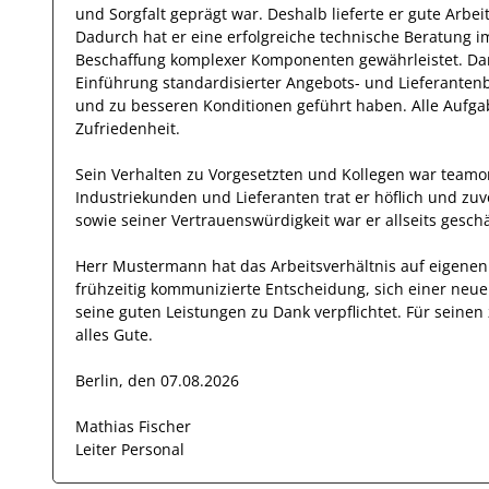
und
Sorgfalt
geprägt
war.
Deshalb
lieferte
er
gute
Arbei
Dadurch
hat
er
eine erfolgreiche
technische Beratung im
Beschaffung komplexer Komponenten
gewährleistet. Da
Einführung standardisierter Angebots- und Lieferantenb
und zu besseren Konditionen geführt haben
.
Alle Aufga
Zufriedenheit.
Sein Verhalten zu
Vorgesetzten und Kollegen
war
teamor
Industriekunden und Lieferanten
trat
er
höflich und zu
sowie seiner Vertrauenswürdigkeit
war er allseits
geschä
Herr
Mustermann
hat das Arbeitsverhältnis auf eigen
frühzeitig kommunizierte Entscheidung, sich einer neu
seine
guten
Leistungen zu Dank verpflichtet. Für sein
alles Gute.
Berlin, den 07.08.2026
Mathias Fischer
Leiter Personal