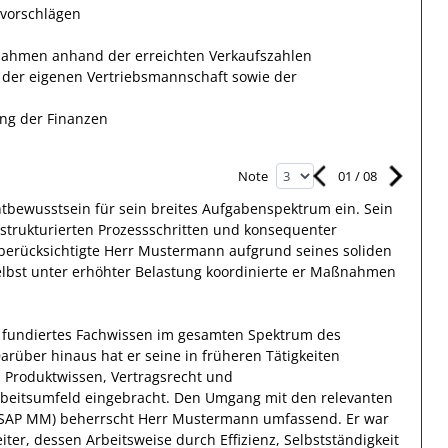
vorschlägen
ahmen anhand der erreichten Verkaufszahlen
er eigenen Vertriebsmannschaft sowie der
ng der Finanzen
01
/
08
Note
htbewusstsein
für sein breites
Aufgabenspektrum
ein.
Sein
 strukturierten Prozessschritten und konsequenter
berücksichtigte
Herr
Mustermann
aufgrund
seines soliden
elbst unter erhöhter Belastung koordinierte
er
Maßnahmen
 fundiertes Fachwissen
im gesamten Spektrum des
arüber hinaus
hat
er
seine in früheren Tätigkeiten
 Produktwissen, Vertragsrecht und
rbeitsumfeld eingebracht.
Den Umgang mit den relevanten
 SAP MM)
beherrscht
Herr
Mustermann
umfassend.
Er
war
iter, dessen Arbeitsweise durch
Effizienz
,
Selbstständigkeit