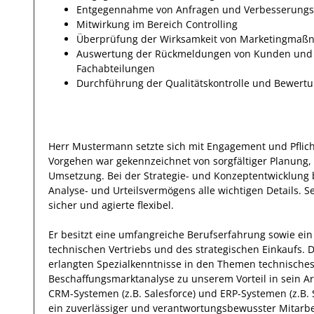
Entgegennahme von Anfragen und Verbesserungs
Mitwirkung im Bereich Controlling
Überprüfung der Wirksamkeit von Marketingmaßn
Auswertung der Rückmeldungen von Kunden und d
Fachabteilungen
Durchführung der Qualitätskontrolle und Bewertu
Herr
Mustermann
setzte sich mit
Engagement und Pflic
Vorgehen war gekennzeichnet von sorgfältiger Planung,
Umsetzung. Bei der Strategie- und Konzeptentwicklung 
Analyse- und Urteilsvermögens alle wichtigen Details. S
sicher und agierte
flexibel
.
Er
besitzt eine umfangreiche
Berufserfahrung
sowie ein
technischen Vertriebs und des strategischen Einkaufs
.
D
erlangten Spezialkenntnisse
in den Themen technisches
Beschaffungsmarktanalyse
zu unserem Vorteil
in sein A
CRM-Systemen (z.B. Salesforce) und ERP-Systemen (z.B.
ein zuverlässiger
und verantwortungsbewusster
Mitarbe