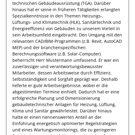
technischen Gebäudeausrüstung (TGA)
.
Darüber
hinaus
hat
er
seine in früheren Tätigkeiten erlangten
Spezialkenntnisse
in den Themen Heizungs-,
Lüftungs- und Klimatechnik (HLK), Sanitärtechnik und
Energieeffizienz von Gebäuden
zu unserem Vorteil
in
sein Arbeitsumfeld eingebracht.
Den Umgang mit den
relevanten
CAD/BIM-Programmen (z.B. Revit, AutoCAD
MEP) und der branchenspezifischen
Berechnungssoftware (z.B. Solar-Computer)
beherrscht
Herr
Mustermann
umfassend.
Er
war ein
zuverlässiger
und verantwortungsbewusster
Mitarbeiter, dessen Arbeitsweise durch
Effizienz
,
Selbstständigkeit
und
Sorgfalt
geprägt
war.
Deshalb
lieferte
er
gute
Arbeitsergebnisse
, wobei er die
abgestimmten Termine einhielt.
Dadurch
hat
er
eine
erfolgreiche
Planung und Dimensionierung
gebäudetechnischer Anlagen für Heizung, Lüftung,
Klima und Sanitär
gewährleistet. Darüber hinaus
hatte er einen nennenswerten Anteil
an der
Einführung energetisch optimierter Regelstrategien
und eines Wartungsmonitorings, die zu geringeren