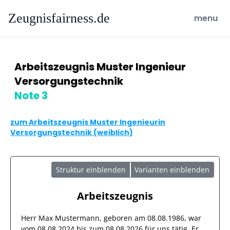
Zeugnisfairness.de
open ma
menu
Arbeitszeugnis Muster Ingenieur
Versorgungstechnik
Note 3
zum Arbeitszeugnis Muster Ingenieurin
Versorgungstechnik (weiblich)
Struktur einblenden
Varianten einblenden
Arbeitszeugnis
Herr
Max Mustermann
, geboren am
08.08.1986
, war
vom
08.08.2024
bis zum
08.08.2026
für uns tätig. Er