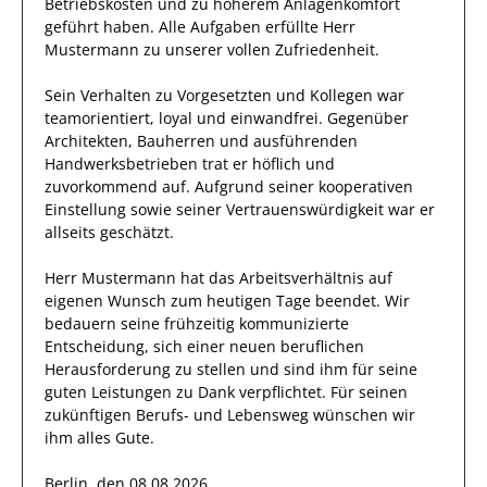
Betriebskosten und zu höherem Anlagenkomfort
geführt haben
.
Alle Aufgaben erfüllte
Herr
Mustermann
zu unserer vollen Zufriedenheit.
Sein Verhalten zu
Vorgesetzten und Kollegen
war
teamorientiert, loyal und
einwandfrei
. Gegenüber
Architekten, Bauherren und ausführenden
Handwerksbetrieben
trat
er
höflich und
zuvorkommend auf. Aufgrund seiner
kooperativen
Einstellung
sowie seiner Vertrauenswürdigkeit
war er
allseits
geschätzt
.
Herr
Mustermann
hat das Arbeitsverhältnis auf
eigenen Wunsch zum heutigen Tage beendet.
Wir
bedauern seine frühzeitig kommunizierte
Entscheidung, sich einer neuen beruflichen
Herausforderung zu stellen und sind
ihm
für seine
guten
Leistungen zu Dank verpflichtet. Für seinen
zukünftigen Berufs- und Lebensweg wünschen wir
ihm
alles Gute.
Berlin, den 08.08.2026