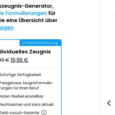
szeugnis-Generator
,
lle Formulierungen
für
Sie eine Übersicht über
lagen
Unsere Empfehlung
dividuelles Zeugnis
16,99 €
,99 €
Sofortige Verfügbarkeit
Passgenaue Zeugnis­formulie­
rungen für Ihren Beruf
Noten flexibel einstellbar
Rechtssicher und stets aktuell
Geld-zurück-Garantie