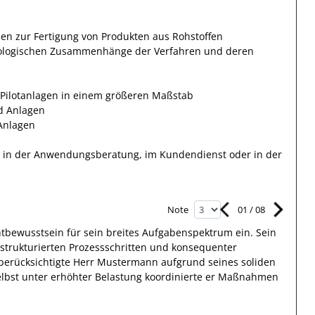
sen zur Fertigung von Produkten aus Rohstoffen
iologischen Zusammenhänge der Verfahren und deren
 Pilotanlagen in einem größeren Maßstab
d Anlagen
Anlagen
, in der Anwendungsberatung, im Kundendienst oder in der
01
/
08
Note
htbewusstsein
für sein breites
Aufgabenspektrum
ein.
Sein
 strukturierten Prozessschritten und konsequenter
berücksichtigte
Herr
Mustermann
aufgrund
seines soliden
elbst unter erhöhter Belastung koordinierte
er
Maßnahmen