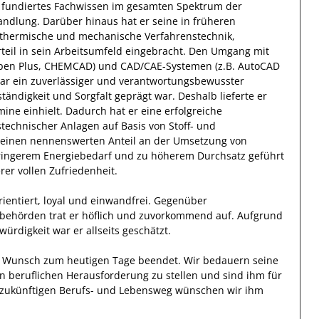
 fundiertes Fachwissen
im gesamten Spektrum der
wandlung
.
Darüber hinaus
hat
er
seine in früheren
thermische und mechanische Verfahrenstechnik,
teil
in sein Arbeitsumfeld eingebracht.
Den Umgang mit
spen Plus, CHEMCAD) und CAD/CAE-Systemen (z.B. AutoCAD
r ein zuverlässiger
und verantwortungsbewusster
ständigkeit
und
Sorgfalt
geprägt
war.
Deshalb
lieferte
er
ine einhielt.
Dadurch
hat
er
eine erfolgreiche
echnischer Anlagen auf Basis von Stoff- und
r einen nennenswerten Anteil
an der Umsetzung von
eringerem Energiebedarf und zu höherem Durchsatz geführt
er vollen Zufriedenheit.
ientiert, loyal und
einwandfrei
. Gegenüber
sbehörden
trat
er
höflich und zuvorkommend auf. Aufgrund
würdigkeit
war er allseits
geschätzt
.
en Wunsch zum heutigen Tage beendet.
Wir bedauern seine
en beruflichen Herausforderung zu stellen und sind
ihm
für
en zukünftigen Berufs- und Lebensweg wünschen wir
ihm