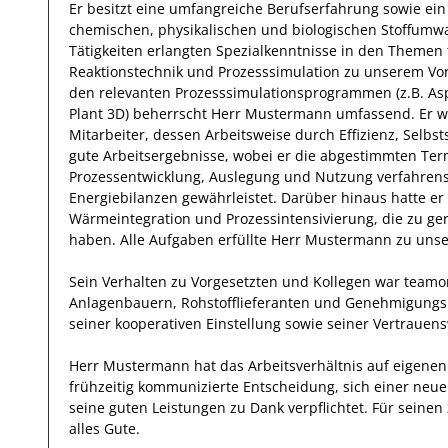
Er
besitzt eine umfangreiche
Berufserfahrung
sowie ein
chemischen, physikalischen und biologischen Stoffum
Tätigkeiten erlangten Spezialkenntnisse
in den Themen 
Reaktionstechnik und Prozesssimulation
zu unserem Vor
den relevanten
Prozesssimulationsprogrammen (z.B. A
Plant 3D)
beherrscht
Herr
Mustermann
umfassend.
Er
wa
Mitarbeiter, dessen Arbeitsweise durch
Effizienz
,
Selbst
gute
Arbeitsergebnisse
, wobei er die abgestimmten Term
Prozessentwicklung, Auslegung und Nutzung verfahrenst
Energiebilanzen
gewährleistet. Darüber hinaus hatte e
Wärmeintegration und Prozessintensivierung, die zu g
haben
.
Alle Aufgaben erfüllte
Herr
Mustermann
zu unser
Sein Verhalten zu
Vorgesetzten und Kollegen
war
teamor
Anlagenbauern, Rohstofflieferanten und Genehmigung
seiner
kooperativen Einstellung
sowie seiner Vertrauens
Herr
Mustermann
hat das Arbeitsverhältnis auf eigen
frühzeitig kommunizierte Entscheidung, sich einer neu
seine
guten
Leistungen zu Dank verpflichtet. Für sein
alles Gute.