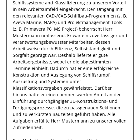
Schiffssysteme and Klassifizierung
zu unserem Vorteil
in sein Arbeitsumfeld eingebracht.
Den Umgang mit
den relevanten
CAD‑/CAE‑Schiffbau‑Programmen (z. B.
Aveva Marine, NAPA) und Projektmanagement‑Tools
(z. B. Primavera P6, MS Project)
beherrscht
Herr
Mustermann
umfassend.
Er
war ein zuverlässiger
und
verantwortungsbewusster
Mitarbeiter, dessen
Arbeitsweise durch
Effizienz
,
Selbstständigkeit
und
Sorgfalt
geprägt
war.
Deshalb
lieferte
er
gute
Arbeitsergebnisse
, wobei er die abgestimmten
Termine einhielt.
Dadurch
hat
er
eine erfolgreiche
Konstruktion und Auslegung von Schiffsrumpf,
Ausrüstung und Systemen unter
Klassifikationsvorgaben
gewährleistet. Darüber
hinaus hatte er einen nennenswerten Anteil
an der
Einführung durchgängiger 3D‑Konstruktions- und
Fertigungsprozesse, die zu passgenauen Sektionen
und zu verkürzten Bauzeiten geführt haben
.
Alle
Aufgaben erfüllte
Herr
Mustermann
zu unserer vollen
Zufriedenheit.