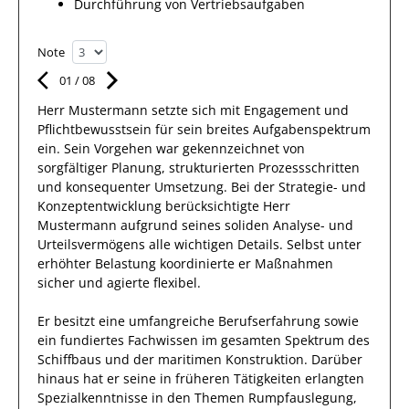
Durchführung von Vertriebsaufgaben
Note
01
/
08
Herr
Mustermann
setzte sich mit
Engagement und
Pflichtbewusstsein
für sein breites
Aufgabenspektrum
ein.
Sein Vorgehen war gekennzeichnet von
sorgfältiger Planung, strukturierten Prozessschritten
und konsequenter Umsetzung. Bei der Strategie- und
Konzeptentwicklung berücksichtigte
Herr
Mustermann
aufgrund
seines soliden Analyse- und
Urteilsvermögens alle wichtigen Details. Selbst unter
erhöhter Belastung koordinierte
er
Maßnahmen
sicher und agierte
flexibel
.
Er
besitzt eine umfangreiche
Berufserfahrung
sowie
ein fundiertes Fachwissen
im gesamten Spektrum des
Schiffbaus und der maritimen Konstruktion
.
Darüber
hinaus
hat
er
seine in früheren Tätigkeiten erlangten
Spezialkenntnisse
in den Themen Rumpfauslegung,