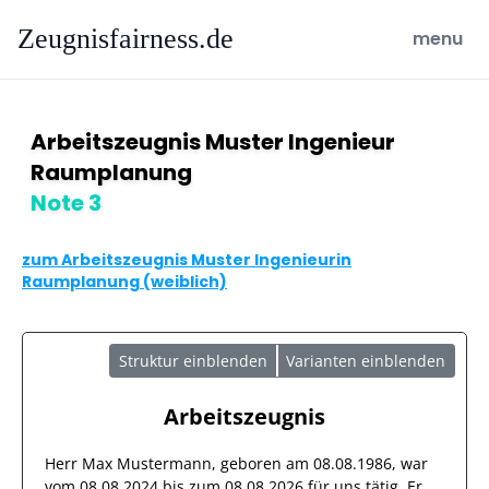
Zeugnisfairness.de
open ma
menu
Arbeitszeugnis Muster Ingenieur
Raumplanung
Note 3
zum Arbeitszeugnis Muster Ingenieurin
Raumplanung (weiblich)
Struktur einblenden
Varianten einblenden
Arbeitszeugnis
Herr
Max Mustermann
, geboren am
08.08.1986
, war
vom
08.08.2024
bis zum
08.08.2026
für uns tätig. Er