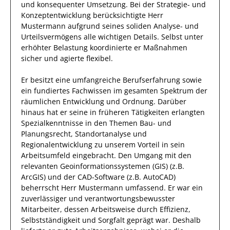
und konsequenter Umsetzung. Bei der Strategie- und
Konzeptentwicklung berücksichtigte
Herr
Mustermann
aufgrund
seines soliden Analyse- und
Urteilsvermögens alle wichtigen Details. Selbst unter
erhöhter Belastung koordinierte
er
Maßnahmen
sicher und agierte
flexibel
.
Er
besitzt eine umfangreiche
Berufserfahrung
sowie
ein fundiertes Fachwissen
im gesamten Spektrum der
räumlichen Entwicklung und Ordnung
.
Darüber
hinaus
hat
er
seine in früheren Tätigkeiten erlangten
Spezialkenntnisse
in den Themen Bau- und
Planungsrecht, Standortanalyse und
Regionalentwicklung
zu unserem Vorteil
in sein
Arbeitsumfeld eingebracht.
Den Umgang mit den
relevanten
Geoinformationssystemen (GIS) (z.B.
ArcGIS) und der CAD-Software (z.B. AutoCAD)
beherrscht
Herr
Mustermann
umfassend.
Er
war ein
zuverlässiger
und verantwortungsbewusster
Mitarbeiter, dessen Arbeitsweise durch
Effizienz
,
Selbstständigkeit
und
Sorgfalt
geprägt
war.
Deshalb