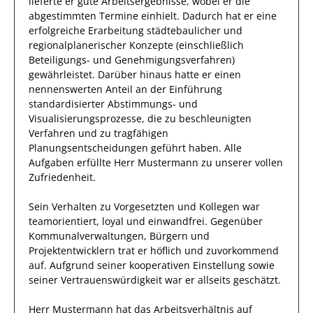
lieferte
er
gute
Arbeitsergebnisse
, wobei er die
abgestimmten Termine einhielt.
Dadurch
hat
er
eine
erfolgreiche
Erarbeitung städtebaulicher und
regionalplanerischer Konzepte (einschließlich
Beteiligungs- und Genehmigungsverfahren)
gewährleistet. Darüber hinaus hatte er einen
nennenswerten Anteil
an der Einführung
standardisierter Abstimmungs- und
Visualisierungsprozesse, die zu beschleunigten
Verfahren und zu tragfähigen
Planungsentscheidungen geführt haben
.
Alle
Aufgaben erfüllte
Herr
Mustermann
zu unserer vollen
Zufriedenheit.
Sein Verhalten zu
Vorgesetzten und Kollegen
war
teamorientiert, loyal und
einwandfrei
. Gegenüber
Kommunalverwaltungen, Bürgern und
Projektentwicklern
trat
er
höflich und zuvorkommend
auf. Aufgrund seiner
kooperativen Einstellung
sowie
seiner Vertrauenswürdigkeit
war er allseits
geschätzt
.
Herr
Mustermann
hat das Arbeitsverhältnis auf