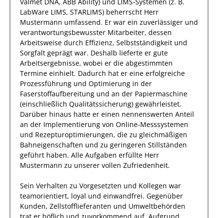
Valmet DNA, ABB Ability) und LIMS‑Systemen (z. B.
LabWare LIMS, STARLIMS)
beherrscht
Herr
Mustermann
umfassend.
Er
war ein zuverlässiger
und
verantwortungsbewusster
Mitarbeiter, dessen
Arbeitsweise durch
Effizienz
,
Selbstständigkeit
und
Sorgfalt
geprägt
war.
Deshalb
lieferte
er
gute
Arbeitsergebnisse
, wobei er die abgestimmten
Termine einhielt.
Dadurch
hat
er
eine erfolgreiche
Prozessführung und Optimierung in der
Faserstoffaufbereitung und an der Papiermaschine
(einschließlich Qualitätssicherung)
gewährleistet.
Darüber hinaus hatte er einen nennenswerten Anteil
an der Implementierung von Online-Messsystemen
und Rezepturoptimierungen, die zu gleichmäßigen
Bahneigenschaften und zu geringeren Stillständen
geführt haben
.
Alle Aufgaben erfüllte
Herr
Mustermann
zu unserer vollen Zufriedenheit.
Sein Verhalten zu
Vorgesetzten und Kollegen
war
teamorientiert, loyal und
einwandfrei
. Gegenüber
Kunden, Zellstofflieferanten und Umweltbehörden
trat
er
höflich und zuvorkommend auf. Aufgrund