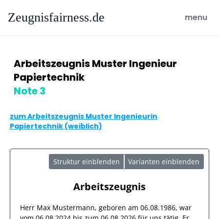
Zeugnisfairness.de
open ma
menu
Arbeitszeugnis Muster Ingenieur
Papiertechnik
Note 3
zum Arbeitszeugnis Muster Ingenieurin
Papiertechnik (weiblich)
Struktur einblenden
Varianten einblenden
Arbeitszeugnis
Herr
Max Mustermann
, geboren am
06.08.1986
, war
vom
06.08.2024
bis zum
06.08.2026
für uns tätig. Er