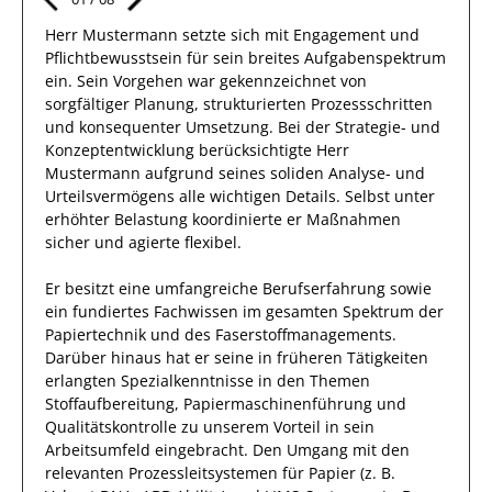
Herr
Mustermann
setzte sich mit
Engagement und
Pflichtbewusstsein
für sein breites
Aufgabenspektrum
ein.
Sein Vorgehen war gekennzeichnet von
sorgfältiger Planung, strukturierten Prozessschritten
und konsequenter Umsetzung. Bei der Strategie- und
Konzeptentwicklung berücksichtigte
Herr
Mustermann
aufgrund
seines soliden Analyse- und
Urteilsvermögens alle wichtigen Details. Selbst unter
erhöhter Belastung koordinierte
er
Maßnahmen
sicher und agierte
flexibel
.
Er
besitzt eine umfangreiche
Berufserfahrung
sowie
ein fundiertes Fachwissen
im gesamten Spektrum der
Papiertechnik und des Faserstoffmanagements
.
Darüber hinaus
hat
er
seine in früheren Tätigkeiten
erlangten Spezialkenntnisse
in den Themen
Stoffaufbereitung, Papiermaschinenführung und
Qualitätskontrolle
zu unserem Vorteil
in sein
Arbeitsumfeld eingebracht.
Den Umgang mit den
relevanten
Prozessleitsystemen für Papier (z. B.