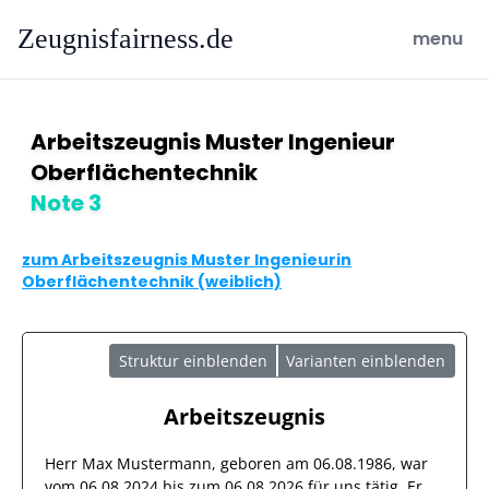
Zeugnisfairness.de
open ma
menu
Arbeitszeugnis Muster Ingenieur
Oberflächentechnik
Note 3
zum Arbeitszeugnis Muster Ingenieurin
Oberflächentechnik (weiblich)
Struktur einblenden
Varianten einblenden
Arbeitszeugnis
Herr
Max Mustermann
, geboren am
06.08.1986
, war
vom
06.08.2024
bis zum
06.08.2026
für uns tätig. Er