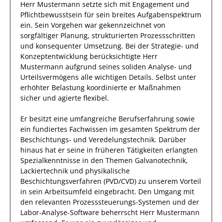
Herr
Mustermann
setzte sich mit
Engagement und
Pflichtbewusstsein
für sein breites
Aufgabenspektrum
ein.
Sein Vorgehen war gekennzeichnet von
sorgfältiger Planung, strukturierten Prozessschritten
und konsequenter Umsetzung. Bei der Strategie- und
Konzeptentwicklung berücksichtigte
Herr
Mustermann
aufgrund
seines soliden Analyse- und
Urteilsvermögens alle wichtigen Details. Selbst unter
erhöhter Belastung koordinierte
er
Maßnahmen
sicher und agierte
flexibel
.
Er
besitzt eine umfangreiche
Berufserfahrung
sowie
ein fundiertes Fachwissen
im gesamten Spektrum der
Beschichtungs- und Veredelungstechnik
.
Darüber
hinaus
hat
er
seine in früheren Tätigkeiten erlangten
Spezialkenntnisse
in den Themen Galvanotechnik,
Lackiertechnik und physikalische
Beschichtungsverfahren (PVD/CVD)
zu unserem Vorteil
in sein Arbeitsumfeld eingebracht.
Den Umgang mit
den relevanten
Prozesssteuerungs-Systemen und der
Labor-Analyse-Software
beherrscht
Herr
Mustermann