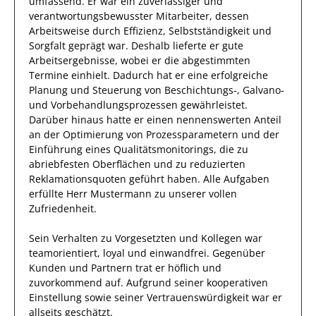
umfassend.
Er
war ein zuverlässiger
und
verantwortungsbewusster
Mitarbeiter, dessen
Arbeitsweise durch
Effizienz
,
Selbstständigkeit
und
Sorgfalt
geprägt
war.
Deshalb
lieferte
er
gute
Arbeitsergebnisse
, wobei er die abgestimmten
Termine einhielt.
Dadurch
hat
er
eine erfolgreiche
Planung und Steuerung von Beschichtungs-, Galvano-
und Vorbehandlungsprozessen
gewährleistet.
Darüber hinaus hatte er einen nennenswerten Anteil
an der Optimierung von Prozessparametern und der
Einführung eines Qualitätsmonitorings, die zu
abriebfesten Oberflächen und zu reduzierten
Reklamationsquoten geführt haben
.
Alle Aufgaben
erfüllte
Herr
Mustermann
zu unserer vollen
Zufriedenheit.
Sein Verhalten zu
Vorgesetzten und Kollegen
war
teamorientiert, loyal und
einwandfrei
. Gegenüber
Kunden und Partnern
trat
er
höflich und
zuvorkommend auf. Aufgrund seiner
kooperativen
Einstellung
sowie seiner Vertrauenswürdigkeit
war er
allseits
geschätzt
.