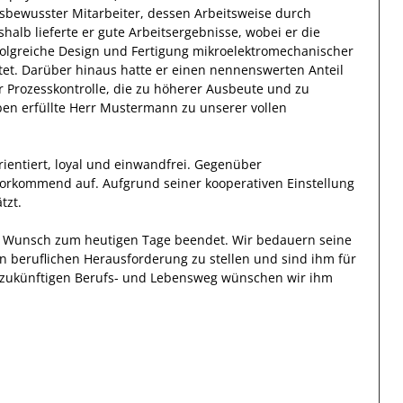
sbewusster
Mitarbeiter, dessen Arbeitsweise durch
shalb
lieferte
er
gute
Arbeitsergebnisse
, wobei er die
folgreiche
Design und Fertigung mikroelektromechanischer
et. Darüber hinaus hatte er einen nennenswerten Anteil
r Prozesskontrolle, die zu höherer Ausbeute und zu
ben erfüllte
Herr
Mustermann
zu unserer vollen
ientiert, loyal und
einwandfrei
. Gegenüber
vorkommend auf. Aufgrund seiner
kooperativen Einstellung
tzt
.
en Wunsch zum heutigen Tage beendet.
Wir bedauern seine
en beruflichen Herausforderung zu stellen und sind
ihm
für
en zukünftigen Berufs- und Lebensweg wünschen wir
ihm