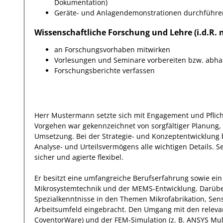
Dokumentation)
Geräte- und Anlagendemonstrationen durchführen 
Wissenschaftliche Forschung und Lehre (i.d.R.
an Forschungsvorhaben mitwirken
Vorlesungen und Seminare vorbereiten bzw. abhal
Forschungsberichte verfassen
Herr
Mustermann
setzte sich mit
Engagement und Pflic
Vorgehen war gekennzeichnet von sorgfältiger Planung,
Umsetzung. Bei der Strategie- und Konzeptentwicklung 
Analyse- und Urteilsvermögens alle wichtigen Details. S
sicher und agierte
flexibel
.
Er
besitzt eine umfangreiche
Berufserfahrung
sowie ein
Mikrosystemtechnik und der MEMS-Entwicklung
.
Darübe
Spezialkenntnisse
in den Themen Mikrofabrikation, Sen
Arbeitsumfeld eingebracht.
Den Umgang mit den relev
CoventorWare) und der FEM‑Simulation (z. B. ANSYS Mu