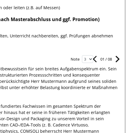
oder leiten (z.B. auf Messen)
 nach Masterabschluss und ggf. Promotion)
ten, Unterricht nachbereiten, ggf. Prüfungen abnehmen
01
/
08
Note
htbewusstsein
für sein breites
Aufgabenspektrum
ein.
Sein
 strukturierten Prozessschritten und konsequenter
berücksichtigte
Herr
Mustermann
aufgrund
seines soliden
elbst unter erhöhter Belastung koordinierte
er
Maßnahmen
 fundiertes Fachwissen
im gesamten Spektrum der
r hinaus
hat
er
seine in früheren Tätigkeiten erlangten
sor‑Design und Packaging
zu unserem Vorteil
in sein
anten
CAD‑/EDA‑Tools (z. B. Cadence Virtuoso,
ltiphysics, COMSOL)
beherrscht
Herr
Mustermann