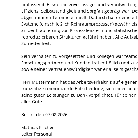
umfassend.
Er
war ein zuverlässiger
und verantwortung
Effizienz
,
Selbstständigkeit
und
Sorgfalt
geprägt
war.
De
abgestimmten Termine einhielt.
Dadurch
hat
er
eine er
Systeme (einschließlich Reinraumprozessen)
gewährleist
an der Etablierung von Prozessfenstern und statistische
reproduzierbaren Strukturen geführt haben
.
Alle Aufga
Zufriedenheit.
Sein Verhalten zu
Vorgesetzten und Kollegen
war
teamor
Forschungspartnern und Kunden
trat
er
höflich und zu
sowie seiner Vertrauenswürdigkeit
war er allseits
geschä
Herr
Mustermann
hat das Arbeitsverhältnis auf eigen
frühzeitig kommunizierte Entscheidung, sich einer neu
seine
guten
Leistungen zu Dank verpflichtet. Für sein
alles Gute.
Berlin, den 07.08.2026
Mathias Fischer
Leiter Personal