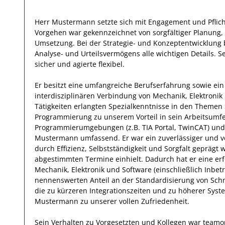
Herr
Mustermann
setzte sich mit
Engagement und Pflic
Vorgehen war gekennzeichnet von sorgfältiger Planung,
Umsetzung. Bei der Strategie- und Konzeptentwicklung 
Analyse- und Urteilsvermögens alle wichtigen Details. S
sicher und agierte
flexibel
.
Er
besitzt eine umfangreiche
Berufserfahrung
sowie ein
interdisziplinären Verbindung von Mechanik, Elektronik
Tätigkeiten erlangten Spezialkenntnisse
in den Themen S
Programmierung
zu unserem Vorteil
in sein Arbeitsumf
Programmierumgebungen (z.B. TIA Portal, TwinCAT) und 
Mustermann
umfassend.
Er
war ein zuverlässiger
und v
durch
Effizienz
,
Selbstständigkeit
und
Sorgfalt
geprägt
w
abgestimmten Termine einhielt.
Dadurch
hat
er
eine er
Mechanik, Elektronik und Software (einschließlich Inbe
nennenswerten Anteil
an der Standardisierung von Schn
die zu kürzeren Integrationszeiten und zu höherer Syst
Mustermann
zu unserer vollen Zufriedenheit.
Sein Verhalten zu
Vorgesetzten und Kollegen
war
teamor