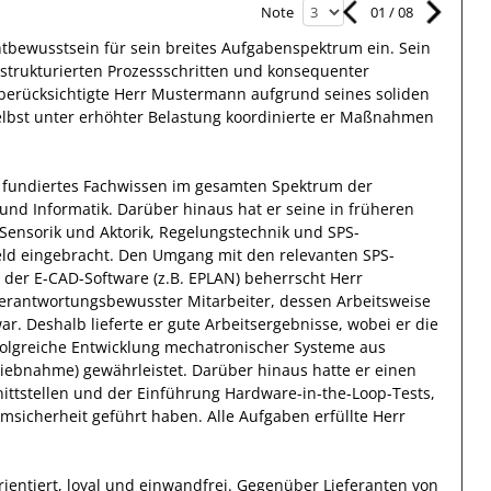
01
/
08
Note
htbewusstsein
für sein breites
Aufgabenspektrum
ein.
Sein
 strukturierten Prozessschritten und konsequenter
berücksichtigte
Herr
Mustermann
aufgrund
seines soliden
elbst unter erhöhter Belastung koordinierte
er
Maßnahmen
 fundiertes Fachwissen
im gesamten Spektrum der
 und Informatik
.
Darüber hinaus
hat
er
seine in früheren
ensorik und Aktorik, Regelungstechnik und SPS-
eld eingebracht.
Den Umgang mit den relevanten
SPS-
der E-CAD-Software (z.B. EPLAN)
beherrscht
Herr
erantwortungsbewusster
Mitarbeiter, dessen Arbeitsweise
ar.
Deshalb
lieferte
er
gute
Arbeitsergebnisse
, wobei er die
folgreiche
Entwicklung mechatronischer Systeme aus
triebnahme)
gewährleistet. Darüber hinaus hatte er einen
ittstellen und der Einführung Hardware-in-the-Loop-Tests,
emsicherheit geführt haben
.
Alle Aufgaben erfüllte
Herr
ientiert, loyal und
einwandfrei
. Gegenüber
Lieferanten von