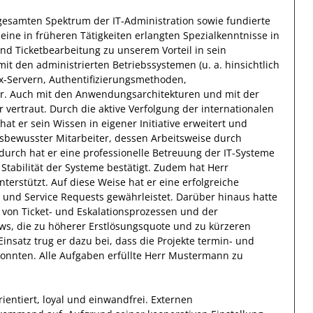
gesamten Spektrum der IT-Administration
sowie
fundierte
seine in früheren Tätigkeiten erlangten Spezialkenntnisse
in
d Ticketbearbeitung
zu unserem Vorteil
in sein
 den administrierten Betriebssystemen (u. a. hinsichtlich
ux-Servern, Authentifizierungsmethoden,
her. Auch mit den Anwendungsarchitekturen und mit der
r vertraut.
Durch die aktive Verfolgung der
internationalen
hat
er
sein Wissen
in eigener Initiative erweitert und
sbewusster
Mitarbeiter, dessen Arbeitsweise durch
durch
hat
er
eine professionelle Betreuung der IT-Systeme
Stabilität der Systeme bestätigt.
Zudem
hat
Herr
nterstützt.
Auf diese Weise
hat
er
eine erfolgreiche
 und Service Requests
gewährleistet. Darüber hinaus hatte
 von Ticket- und Eskalationsprozessen und der
ws, die zu höherer Erstlösungsquote und zu kürzeren
Einsatz
trug
er
dazu bei, dass die
Projekte
termin- und
onnten.
Alle Aufgaben erfüllte
Herr
Mustermann
zu
ientiert, loyal und
einwandfrei
.
Externen