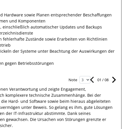
und Hardware sowie Planen entsprechender Beschaffungen
stemen und Komponenten
e, einschließlich automatischer Updates und Backups
erzeichnisdienste
 fehlerhafte Zustände sowie Erarbeiten von Richtlinien
etrieb
wickeln der Systeme unter Beachtung der Auswirkungen der
n gegen Betriebsstörungen
01
/
08
Note
nen Verantwortung
und zeigte
Engagement
,
ch
komplexere
technische Zusammenhänge
.
Bei der
 die Hard- und Software sowie beim hieraus abgeleiteten
lsvermögen unter Beweis. So gelang es
ihm
, gute
Lösungen
en der IT-Infrastruktur abstimmte
. Dank seines
ngen gewachsen.
Die Ursachen von Störungen grenzte
er
sicher.