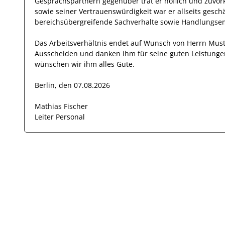
Gesprächspartnern
gegenüber trat
er
höflich und zuvo
sowie seiner Vertrauenswürdigkeit
war er allseits
geschä
bereichsübergreifende
Sachverhalte
sowie Handlungse
Das Arbeitsverhältnis endet auf Wunsch von Herrn
Mus
Ausscheiden und danken ihm für seine guten Leistunge
wünschen wir
ihm
alles Gute.
Berlin, den 07.08.2026
Mathias Fischer
Leiter Personal