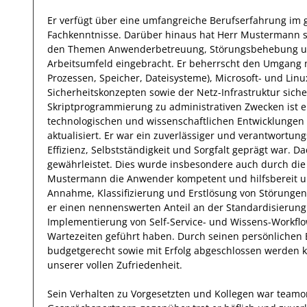
Er
verfügt über eine
umfangreiche Berufserfahrung im 
Fachkenntnisse.
Darüber hinaus
hat
Herr
Mustermann
den Themen Anwenderbetreuung, Störungsbehebung un
Arbeitsumfeld eingebracht.
Er
beherrscht den Umgang mit
Prozessen, Speicher, Dateisysteme), Microsoft- und Lin
Sicherheitskonzepten sowie der Netz-Infrastruktur sic
Skriptprogrammierung zu administrativen Zwecken ist e
technologischen und wissenschaftlichen Entwicklungen
aktualisiert.
Er
war ein zuverlässiger
und verantwortung
Effizienz
,
Selbstständigkeit
und
Sorgfalt
geprägt
war.
Da
gewährleistet
. Dies wurde insbesondere auch durch die 
Mustermann
die Anwender kompetent und hilfsbereit u
Annahme, Klassifizierung und Erstlösung von Störungen
er einen nennenswerten Anteil
an der Standardisierung
Implementierung von Self-Service- und Wissens-Workflo
Wartezeiten geführt haben
.
Durch seinen persönlichen 
budgetgerecht sowie mit Erfolg
abgeschlossen
werden k
unserer vollen Zufriedenheit.
Sein Verhalten zu
Vorgesetzten und Kollegen
war
teamor