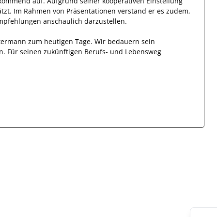
rkommend auf.
Aufgrund seiner
kooperativen Einstellung
tzt
.
Im Rahmen von Präsentationen verstand er es zudem,
mpfehlungen
anschaulich
darzustellen.
termann
zum heutigen Tage.
Wir bedauern sein
n. Für seinen zukünftigen Berufs- und Lebensweg