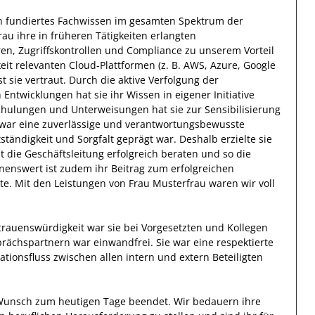
n fundiertes
Fachwissen im gesamten Spektrum der
rau
ihre in früheren Tätigkeiten erlangten
en, Zugriffskontrollen und Compliance
zu unserem Vorteil
eit
relevanten
Cloud-Plattformen (z. B. AWS, Azure, Google
st
sie
vertraut.
Durch die aktive Verfolgung der
n Entwicklungen
hat
sie
ihr Wissen
in eigener Initiative
hulungen und Unterweisungen hat sie zur
Sensibilisierung
war eine zuverlässige
und verantwortungsbewusste
tständigkeit
und
Sorgfalt
geprägt
war.
Deshalb
erzielte
sie
t die Geschäftsleitung
erfolgreich
beraten und so die
nenswert ist zudem ihr Beitrag zum
erfolgreichen
kte.
Mit den Leistungen von Frau
Musterfrau
waren wir voll
rtrauenswürdigkeit
war sie bei
Vorgesetzten und Kollegen
prächspartnern
war
einwandfrei
.
Sie
war eine respektierte
tionsfluss zwischen allen intern und extern Beteiligten
 Wunsch zum heutigen Tage beendet.
Wir bedauern ihre