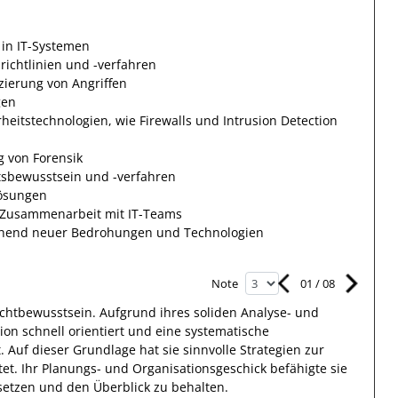
 in IT-Systemen
ichtlinien und -verfahren
zierung von Angriffen
gen
rheitstechnologien, wie Firewalls und Intrusion Detection
g von Forensik
itsbewusstsein und -verfahren
lösungen
in Zusammenarbeit mit IT-Teams
rechend neuer Bedrohungen und Technologien
01
/
08
Note
chtbewusstsein.
Aufgrund ihres soliden Analyse- und
tion schnell orientiert
und eine systematische
. Auf dieser
Grundlage
hat
sie
sinnvolle Strategien zur
tet. Ihr Planungs- und Organisationsgeschick befähigte
sie
 setzen und den Überblick zu behalten.