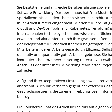
Sie
besitzt eine umfangreiche
Berufserfahrung
sowie ei
Software-Entwicklung
.
Darüber hinaus
hat
Frau
Musterf
Spezialkenntnisse
in den Themen Sicherheitsarchitektur
in ihr Arbeitsumfeld eingebracht.
Mit den
für ihre Tätigk
Cloud) und DevOps-Tools (z. B. Kubernetes, Terraform)
i
internationalen technologischen und wissenschaftliche
erweitert und aktualisiert.
Durch ihre
gewissenhaften
Sc
der Belegschaft
für
Sicherheitsthemen
beigetragen.
Sie
Mitarbeiterin, deren Arbeitsweise durch
Effizienz
,
Selbs
qualitativ und quantitativ gute Arbeitsergebnisse
.
Sie
ha
kontinuierliche Prozessverbesserung
unterstützt.
Erwäh
Abschluss der unter ihrer Mitwirkung realisierten Proje
zufrieden.
Aufgrund ihrer
kooperativen Einstellung
sowie ihrer Ve
anerkannt
. Auch ihr Verhalten gegenüber
externen Ges
Gesprächspartnerin, die zu einem reibungslosen Informa
beitrug.
Frau
Musterfrau
hat das Arbeitsverhältnis auf eigenen