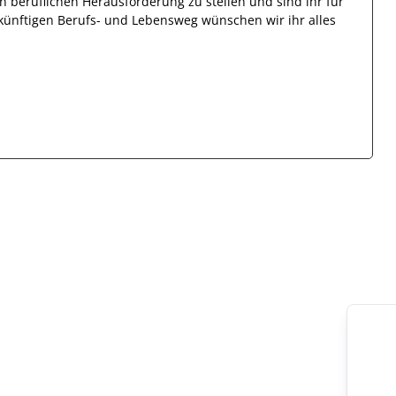
en beruflichen Herausforderung zu stellen und sind
ihr
für
zukünftigen Berufs- und Lebensweg wünschen wir
ihr
alles