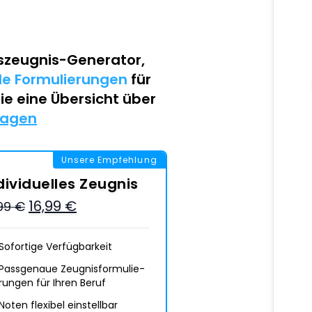
szeugnis-Generator
,
lle Formulierungen
für
Sie eine Übersicht über
lagen
Unsere Empfehlung
dividuelles Zeugnis
16,99 €
,99 €
Sofortige Verfügbarkeit
Passgenaue Zeugnis­formulie­
rungen für Ihren Beruf
Noten flexibel einstellbar