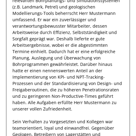
relevanten
Bohrplanungs- und Simulationssystemen
(z.B. Landmark, Petrel) und geologischen
Modellierungs-Tools
beherrscht
Herr
Mustermann
umfassend.
Er
war ein zuverlässiger
und
verantwortungsbewusster
Mitarbeiter, dessen
Arbeitsweise durch
Effizienz
,
Selbstständigkeit
und
Sorgfalt
geprägt
war.
Deshalb
lieferte
er
gute
Arbeitsergebnisse
, wobei er die abgestimmten
Termine einhielt.
Dadurch
hat
er
eine erfolgreiche
Planung, Auslegung und Überwachung von
Bohrprogrammen
gewährleistet. Darüber hinaus
hatte er einen nennenswerten Anteil
an der
Implementierung von KPI- und NPT-Tracking-
Prozessen und der Standardisierung von Design- und
Freigaberoutinen, die zu höheren Penetrationsraten
und zu geringeren Non-Productive-Times geführt
haben
.
Alle Aufgaben erfüllte
Herr
Mustermann
zu
unserer vollen Zufriedenheit.
Sein Verhalten zu
Vorgesetzten und Kollegen
war
teamorientiert, loyal und
einwandfrei
. Gegenüber
Geologen, Betreibern von Lagerstätten und