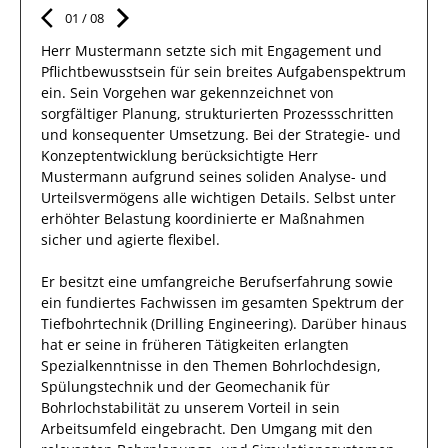
01
/
08
Herr
Mustermann
setzte sich mit
Engagement und
Pflichtbewusstsein
für sein breites
Aufgabenspektrum
ein.
Sein Vorgehen war gekennzeichnet von
sorgfältiger Planung, strukturierten Prozessschritten
und konsequenter Umsetzung. Bei der Strategie- und
Konzeptentwicklung berücksichtigte
Herr
Mustermann
aufgrund
seines soliden Analyse- und
Urteilsvermögens alle wichtigen Details. Selbst unter
erhöhter Belastung koordinierte
er
Maßnahmen
sicher und agierte
flexibel
.
Er
besitzt eine umfangreiche
Berufserfahrung
sowie
ein fundiertes Fachwissen
im gesamten Spektrum der
Tiefbohrtechnik (Drilling Engineering)
.
Darüber hinaus
hat
er
seine in früheren Tätigkeiten erlangten
Spezialkenntnisse
in den Themen Bohrlochdesign,
Spülungstechnik und der Geomechanik für
Bohrlochstabilität
zu unserem Vorteil
in sein
Arbeitsumfeld eingebracht.
Den Umgang mit den